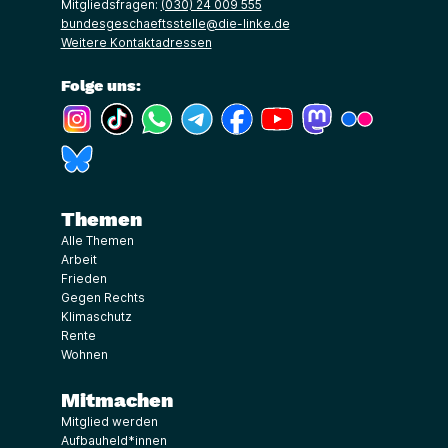
Mitgliedsfragen:
(030) 24 009 555
bundesgeschaeftsstelle@die-linke.de
Weitere Kontaktadressen
Folge uns:
(Link öffnet ein neues Fenster)
(Link öffnet ein neues Fenster)
(Link öffnet ein neues Fenster)
(Link öffnet ein neues Fenster)
(Link öffnet ein neues Fenster)
(Link öffnet ein neues Fe
(Link öffnet ein n
(Link öffne
(Link öffnet ein neues Fenster)
Themen
Alle Themen
Arbeit
Frieden
Gegen Rechts
Klimaschutz
Rente
Wohnen
Mitmachen
Mitglied werden
Aufbauheld*innen