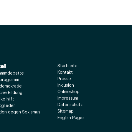
ei
Startseite
Kontakt
ammdebatte
Presse
iprogramm
Inklusion
idemokratie
Onlineshop
sche Bildung
Impressum
ke hilft
Datenschutz
tglieder
Sitemap
aden gegen Sexismus
English Pages