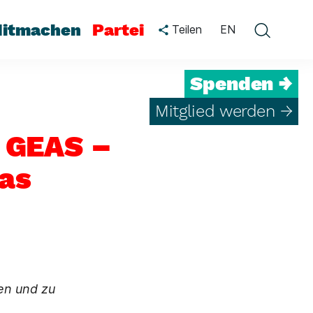
itmachen
Partei
Teilen
EN
Spenden →
Mitglied werden →
m GEAS –
das
en und zu