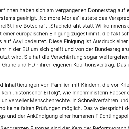
er*innen haben sich am vergangenen Donnerstag auf 
stems geeinigt. ‚No more Morias’ lautete das Verspre
eißt ihre Botschaft „Stacheldraht statt Willkommensku
 einer europäischen Einigung zugestimmt, die faktisc
auf Asyl bedeutet. Diese Einigung ist Ausdruck einer 
ehr in der EU um sich greift und von der Bundesregieru
tzt wird. Sie hat die Verschärfung sogar weitergehen
Grüne und FDP ihren eigenen Koalitionsvertrag. Das is
 Inhaftierungen von Familien mit Kindern, die vor Kr
h kein „historischer Erfolg“, wie Innenministerin Faeser
e universellenMenschenrechte. In Schnellverfahren und
d keine fairen Prüfungen möglich. Das widerspricht 
ags und der Ankündigung einer humanen Flüchtlingspoli
ußengrenzen Europas sind der Kern der Reformvorschl