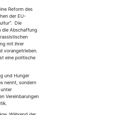
eine Reform des
chen der EU-
ltur“. Die
h die Abschaffung
rassistischen
ng mit ihrer
d vorangetrieben.
t eine politische
ieg und Hunger
 es nennt, sondern
 unter
den Vereinbarungen
tik.
äge. Während der