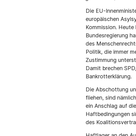
Die EU-Innenminist
europäischen Asylsy
Kommission. Heute h
Bundesregierung hat
des Menschenrechts 
Politik, die immer m
Zustimmung unterstü
Damit brechen SPD, 
Bankrotterklärung.
Die Abschottung und
fliehen, sind nämlic
ein Anschlag auf di
Haftbedingungen sin
des Koalitionsvertr
Haftlager an den A