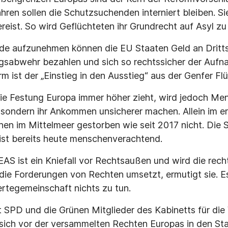
ahren sollen die Schutzsuchenden interniert bleiben. Sie 
ereist. So wird Geflüchteten ihr Grundrecht auf Asyl z
de aufzunehmen können die EU Staaten Geld an Dritt
ingsabwehr bezahlen und sich so rechtssicher der Au
m ist der „Einstieg in den Ausstieg“ aus der Genfer Fl
ie Festung Europa immer höher zieht, wird jedoch Me
, sondern ihr Ankommen unsicherer machen. Allein im e
hen im Mittelmeer gestorben wie seit 2017 nicht. Die S
 ist bereits heute menschenverachtend.
AS ist ein Kniefall vor Rechtsaußen und wird die rech
 die Forderungen von Rechten umsetzt, ermutigt sie. E
ertegemeinschaft nichts zu tun.
SPD und die Grünen Mitglieder des Kabinetts für die
sich vor der versammelten Rechten Europas in den Sta