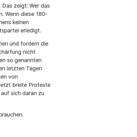
. Das zeigt: Wer das
en. Wenn diese 180-
chens keinen
partei erledigt.
men und fordern die
chärfung nicht
den so genannten
den letzten Tagen
gen von
etzt breite Proteste
 auf sich daran zu
brauchen.