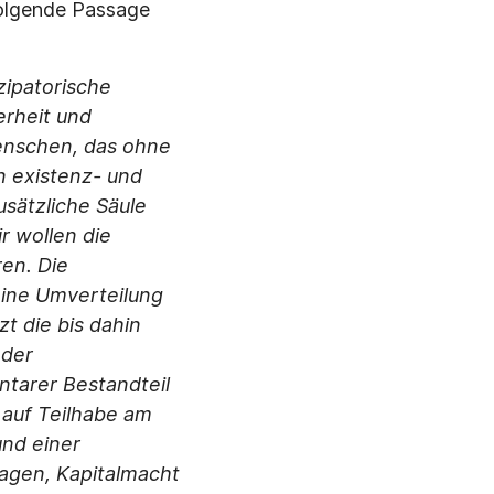
folgende Passage
zipatorische
erheit und
enschen, das oh
ne
n existenz- und
usätzliche Säule
r wollen die
en. Die
eine Umverteilung
t die bis dahin
 der
ntarer Bestandteil
 auf Teilhabe am
und einer
ragen, Kapitalmacht