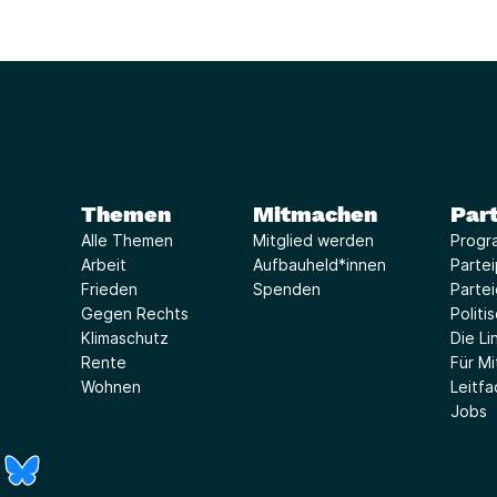
Themen
Mitmachen
Part
Alle Themen
Mitglied werden
Progr
Arbeit
Aufbauheld*innen
Parte
Frieden
Spenden
Parte
Gegen Rechts
Politi
Klimaschutz
Die Lin
Rente
Für Mi
Wohnen
Leitf
Jobs
r)
Fenster)
neues Fenster)
t ein neues Fenster)
 öffnet ein neues Fenster)
(Link öffnet ein neues Fenster)
(Link öffnet ein neues Fenster)