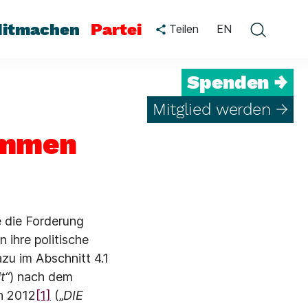
itmachen
Partei
Teilen
EN
Spenden →
Mitglied werden →
ommen
e die Forderung
ihre politische
zu im Abschnitt 4.1
t“
) nach dem
n 2012
[1]
(„
DIE