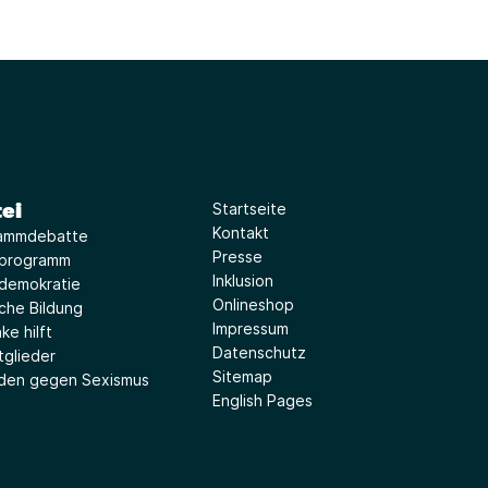
ei
Startseite
Kontakt
ammdebatte
Presse
iprogramm
Inklusion
idemokratie
Onlineshop
sche Bildung
Impressum
ke hilft
Datenschutz
tglieder
Sitemap
aden gegen Sexismus
English Pages