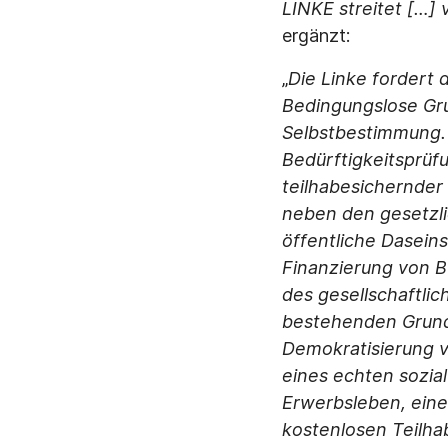
LINKE streitet […]
ergänzt:
„
Die Linke fordert
Bedingungslose Gru
Selbstbestimmung. 
Bedürftigkeitsprüf
teilhabesichernder 
neben den gesetzli
öffentliche Dasein
Finanzierung von B
des gesellschaftli
bestehende
n Grun
Demokratisierung v
eines echten sozia
Erwerbsleben, ein
kostenlosen Teilha