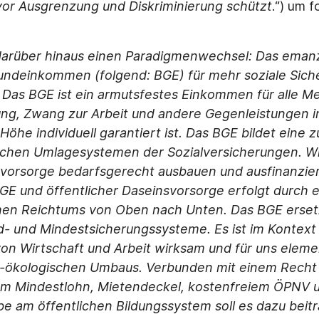
 vor Ausgrenzung und Diskriminierung schützt
.“) um 
 darüber hinaus einen Paradigmenwechsel: Das eman
ndeinkommen (folgend: BGE) für mehr soziale Sich
Das BGE ist ein armutsfestes Einkommen für alle M
ung, Zwang zur Arbeit und andere Gegenleistungen i
Höhe individuell garantiert ist. Das BGE bildet eine z
chen Umlagesystemen der Sozialversicherungen. Wi
svorsorge bedarfsgerecht ausbauen und ausfinanzier
GE und öffentlicher Daseinsvorsorge erfolgt durch 
chen Reichtums von Oben nach Unten. Das BGE ersetz
d- und Mindestsicherungssysteme. Es ist im Kontext
on Wirtschaft und Arbeit wirksam und für uns eleme
l-ökologischen Umbaus. Verbunden mit einem Recht
em Minde
stlohn, Mietendeckel, kostenfreiem ÖPNV 
be am öffentlichen Bildungssystem soll es dazu beit