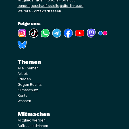
Mitgliedsfragen:
(030) 24 009 555
bundesgeschaeftsstelle@die-linke.de
Weitere Kontaktadressen
Folge uns:
(Link öffnet ein neues Fenster)
(Link öffnet ein neues Fenster)
(Link öffnet ein neues Fenster)
(Link öffnet ein neues Fenster)
(Link öffnet ein neues Fenster)
(Link öffnet ein neues Fe
(Link öffnet ein n
(Link öffne
(Link öffnet ein neues Fenster)
Themen
Alle Themen
Arbeit
Frieden
Gegen Rechts
Klimaschutz
Rente
Wohnen
Mitmachen
Mitglied werden
Aufbauheld*innen