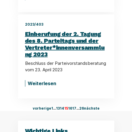
2023/403
Einberufung der 2. Tagung
des 8. Parteitags und der
Vertreter*innenversammlu
ng 2023
Beschluss der Parteivorstandsberatung
vom 23. April 2023
Weiterlesen
vorherige
1
…
13
14
15
16
17
…
26
nächste
Wichtige Links