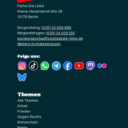
Partei Die Linke
Kleine Alexanderstraße 28
10178 Berlin
Bürgerdialog:
(030) 24 009 999
Mitgliedsfragen:
(030) 24 009 555
bundesgeschaeftsstelle@die-linke.de
Weitere Kontaktadressen
Folge uns:
(Link öffnet ein neues Fenster)
(Link öffnet ein neues Fenster)
(Link öffnet ein neues Fenster)
(Link öffnet ein neues Fenster)
(Link öffnet ein neues Fenster)
(Link öffnet ein neues Fe
(Link öffnet ein n
(Link öffne
(Link öffnet ein neues Fenster)
Themen
Alle Themen
Arbeit
Frieden
Gegen Rechts
Klimaschutz
Rente