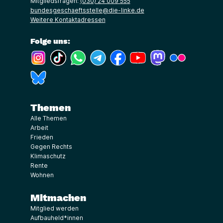
Mitgliedsfragen:
(030) 24 009 555
bundesgeschaeftsstelle@die-linke.de
Weitere Kontaktadressen
Folge uns:
(Link öffnet ein neues Fenster)
(Link öffnet ein neues Fenster)
(Link öffnet ein neues Fenster)
(Link öffnet ein neues Fenster)
(Link öffnet ein neues Fenster)
(Link öffnet ein neues Fe
(Link öffnet ein n
(Link öffne
(Link öffnet ein neues Fenster)
Themen
Alle Themen
Arbeit
Frieden
Gegen Rechts
Klimaschutz
Rente
Wohnen
Mitmachen
Mitglied werden
Aufbauheld*innen