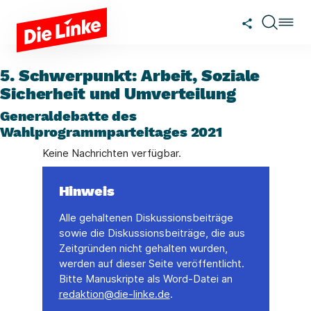
Zum Hauptinhalt springen
5. Schwerpunkt: Arbeit, Soziale
Sicherheit und Umverteilung
Generaldebatte des
Wahlprogrammparteitages 2021
Keine Nachrichten verfügbar.
Hinweis
Alle gehaltenen Diskussionsbeiträge
sowie die Diskussionsbeiträge, die aus
Zeitgründen nicht gehalten wurden,
werden auf dieser Seite veröffentlicht.
Bitte Manuskripte als Word-Datei an
redaktion@die-linke.de
.