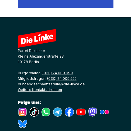
Partei Die Linke
Kleine Alexanderstraße 28
10178 Berlin
Bürgerdialog:
(030) 24 009 999
Mitgliedsfragen:
(030) 24 009 555
bundesgeschaeftsstelle@die-linke.de
Weitere Kontaktadressen
Folge uns:
(Link öffnet ein neues Fenster)
(Link öffnet ein neues Fenster)
(Link öffnet ein neues Fenster)
(Link öffnet ein neues Fenster)
(Link öffnet ein neues Fenster)
(Link öffnet ein neues Fe
(Link öffnet ein n
(Link öffne
(Link öffnet ein neues Fenster)