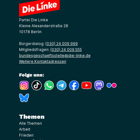
Partei Die Linke
Kleine Alexanderstraße 28
10178 Berlin
Bürgerdialog:
(030) 24 009 999
Mitgliedsfragen:
(030) 24 009 555
bundesgeschaeftsstelle@die-linke.de
Weitere Kontaktadressen
Folge uns:
(Link öffnet ein neues Fenster)
(Link öffnet ein neues Fenster)
(Link öffnet ein neues Fenster)
(Link öffnet ein neues Fenster)
(Link öffnet ein neues Fenster)
(Link öffnet ein neues Fe
(Link öffnet ein n
(Link öffne
(Link öffnet ein neues Fenster)
Themen
Alle Themen
Arbeit
Frieden