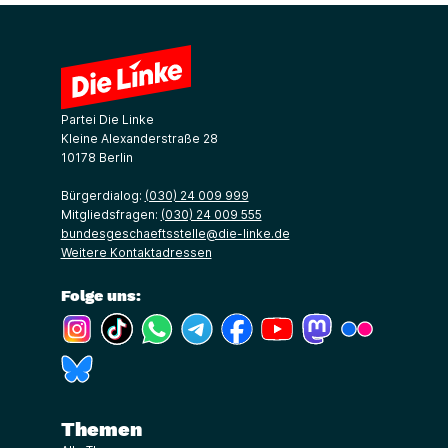
Partei Die Linke
Kleine Alexanderstraße 28
10178 Berlin
Bürgerdialog:
(030) 24 009 999
Mitgliedsfragen:
(030) 24 009 555
bundesgeschaeftsstelle@die-linke.de
Weitere Kontaktadressen
Folge uns:
(Link öffnet ein neues Fenster)
(Link öffnet ein neues Fenster)
(Link öffnet ein neues Fenster)
(Link öffnet ein neues Fenster)
(Link öffnet ein neues Fenster)
(Link öffnet ein neues Fe
(Link öffnet ein n
(Link öffne
(Link öffnet ein neues Fenster)
Themen