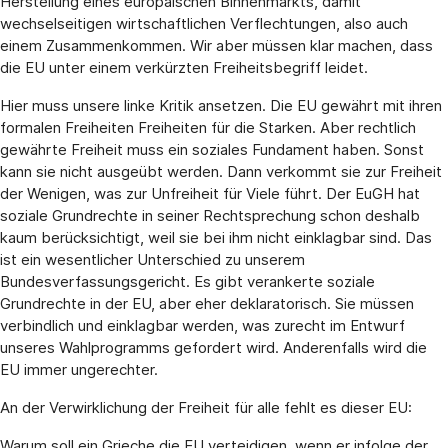
Herstellung eines europäischen Binnenmarkts, damit
wechselseitigen wirtschaftlichen Verflechtungen, also auch
einem Zusammenkommen. Wir aber müssen klar machen, dass
die EU unter einem verkürzten Freiheitsbegriff leidet.
Hier muss unsere linke Kritik ansetzen. Die EU gewährt mit ihren
formalen Freiheiten Freiheiten für die Starken. Aber rechtlich
gewährte Freiheit muss ein soziales Fundament haben. Sonst
kann sie nicht ausgeübt werden. Dann verkommt sie zur Freiheit
der Wenigen, was zur Unfreiheit für Viele führt. Der EuGH hat
soziale Grundrechte in seiner Rechtsprechung schon deshalb
kaum berücksichtigt, weil sie bei ihm nicht einklagbar sind. Das
ist ein wesentlicher Unterschied zu unserem
Bundesverfassungsgericht. Es gibt verankerte soziale
Grundrechte in der EU, aber eher deklaratorisch. Sie müssen
verbindlich und einklagbar werden, was zurecht im Entwurf
unseres Wahlprogramms gefordert wird. Anderenfalls wird die
EU immer ungerechter.
An der Verwirklichung der Freiheit für alle fehlt es dieser EU:
Warum soll ein Grieche die EU verteidigen, wenn er infolge der