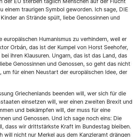
 der EU sterben täglich Menschen auf der Flucht
zu einem traurigen Symbol geworden. Ich sage, DIE
te Kinder an Strände spült, liebe Genossinnen und
ne europäischen Humanismus zu verhindern, weil er
iktor Orbán, das ist der Kumpel von Horst Seehofer,
bei ihren Klausuren. Ungarn, das ist das Land, das
e liebe Genossinnen und Genossen, so geht das nicht
um für einen Neustart der europäischen Idee, der
essung Griechenlands beenden will, wer sich für die
sstaaten einsetzen will, wer einen zweiten Brexit und
mmen und bekämpfen will, der muss für eine
innen und Genossen. Und ich sage noch eins: Die
l, dass wir drittstärkste Kraft im Bundestag bleiben.
 Ich will nicht nur Merkel aus dem Kanzleramt drängen