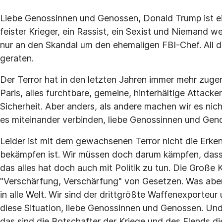
Liebe Genossinnen und Genossen, Donald Trump ist ein
feister Krieger, ein Rassist, ein Sexist und Niemand 
nur an den Skandal um den ehemaligen FBI-Chef. All die
geraten.
Der Terror hat in den letzten Jahren immer mehr zug
Paris, alles furchtbare, gemeine, hinterhältige Attack
Sicherheit. Aber anders, als andere machen wir es nic
es miteinander verbinden, liebe Genossinnen und Gen
Leider ist mit dem gewachsenen Terror nicht die Erken
bekämpfen ist. Wir müssen doch darum kämpfen, dass 
das alles hat doch auch mit Politik zu tun. Die Große K
"Verschärfung, Verschärfung" von Gesetzen. Was aber 
in alle Welt. Wir sind der drittgrößte Waffenexporteu
diese Situation, liebe Genossinnen und Genossen. Und
das sind die Botschafter der Kriege und des Elends d