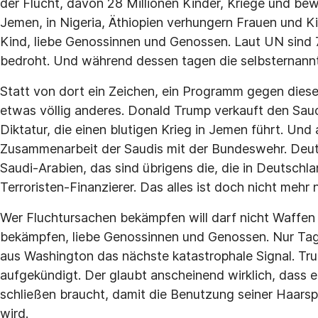
der Flucht, davon 28 Millionen Kinder, Kriege und bew
Jemen, in Nigeria, Äthiopien verhungern Frauen und Ki
Kind, liebe Genossinnen und Genossen. Laut UN sind
bedroht. Und während dessen tagen die selbsternann
Statt von dort ein Zeichen, ein Programm gegen dies
etwas völlig anderes. Donald Trump verkauft den Saudi
Diktatur, die einen blutigen Krieg in Jemen führt. Und
Zusammenarbeit der Saudis mit der Bundeswehr. Deut
Saudi-Arabien, das sind übrigens die, die in Deutschl
Terroristen-Finanzierer. Das alles ist doch nicht mehr 
Wer Fluchtursachen bekämpfen will darf nicht Waffen 
bekämpfen, liebe Genossinnen und Genossen. Nur Tag
aus Washington das nächste katastrophale Signal. Tr
aufgekündigt. Der glaubt anscheinend wirklich, dass 
schließen braucht, damit die Benutzung seiner Haarsp
wird.