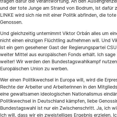
tragen dafür die Verantwortung. An den Außengrenzen
und der tote Junge am Strand von Bodrum, ist dafür 
LINKE wird sich nie mit einer Politik abfinden, die to
Genossen.
Und gleichzeitig unternimmt Viktor Orbán alles um ei
nicht einen einzigen Flüchtling aufnehmen will. Und V
ist ein gern gesehener Gast der Regierungspartei CSU 
weiter Mittel aus europäischen Fonds erhält. Ich sag
weiter! Wir werden den Bundestagswahlkampf nutzen, 
Europäischen Union zu werben.
Wer einen Politikwechsel in Europa will, wird die Erpr
Rechte der Arbeiter und Arbeiterinnen in den Mitglied
eine gewaltsamen ideologischen Nationalismus eindä
Politikwechsel in Deutschland kämpfen, liebe Genoss
Bundestagswahl ist nur ein Zwischenschritt. Ja, ich wil
Ich will, dass wir ein zweistelliges Ergebnis erzielen.