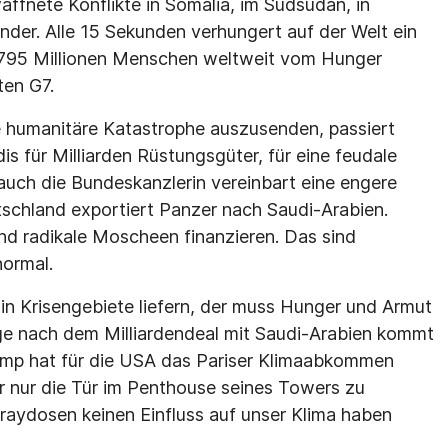
affnete Konflikte in Somalia, im Südsudan, in
nder. Alle 15 Sekunden verhungert auf der Welt ein
 795 Millionen Menschen weltweit vom Hunger
ten G7.
e humanitäre Katastrophe auszusenden, passiert
s für Milliarden Rüstungsgüter, für eine feudale
 auch die Bundeskanzlerin vereinbart eine engere
schland exportiert Panzer nach Saudi-Arabien.
and radikale Moscheen finanzieren. Das sind
normal.
in Krisengebiete liefern, der muss Hunger und Armut
e nach dem Milliardendeal mit Saudi-Arabien kommt
ump hat für die USA das Pariser Klimaabkommen
er nur die Tür im Penthouse seines Towers zu
raydosen keinen Einfluss auf unser Klima haben