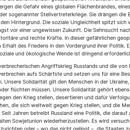
ergen die Gefahr eines globalen Flächenbrandes, eine
oder sogenannter Stellvertreterkriege. Sie drängen di
den Hintergrund. Die soziale Ungleichheit spitzt sich w
st vor einer ungewissen Zukunft. Die Sehnsucht nac
oritäre und rechte Kräfte. In dieser gefährlichen geop
 Erhalt des Friedens in den Vordergrund ihrer Politik. E
soziale und ökologische Wende ist dringend erforderlic
 verbrecherischen Angriffskrieg Russlands und die von
rbrechen aufs Schärfste und setzen uns für eine Bes
. Unsere Solidarität gilt den Menschen in der Ukraine, 
oder flüchten müssen. Unsere Solidarität gehört eben
gegen den Krieg stellen, desertieren und dafür Verfolg
n, die sich weltweit gegen Krieg stellen, und die Me
 Seit Jahren betreibt Russland eine Politik, die darauf 
alten Sowjetunion wiederherzustellen. Es wird versucht
urichten oder – wo das nicht gelingt –, die Staaten zu