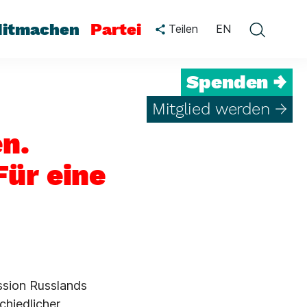
itmachen
Partei
Teilen
EN
Spenden →
Mitglied werden →
n.
Für eine
ession Russlands
chiedlicher