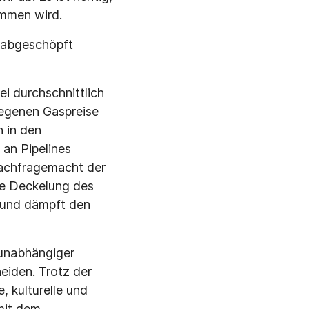
ommen wird.
 abgeschöpft
i durchschnittlich
iegenen Gaspreise
n in den
 an Pipelines
Nachfragemacht der
ne Deckelung des
e und dämpft den
 unabhängiger
eiden. Trotz der
, kulturelle und
mit dem