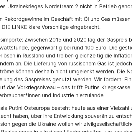
es Ukrainekrieges Nordstream 2 nicht in Betrieb gen
n Rekordgewinne im Geschäft mit Öl und Gas müssen
 DIE LINKE klare Vorschläge eingebracht.
asimporte: Zwischen 2015 und 2020 lag der Gaspreis be
attstunde, gegenwärtig bei rund 100 Euro. Die gest
lösen in Russland und treiben gleichzeitig die Inflatio
ndern an. Die Lieferung von russischem Gas ist jedoch
ströme können deshalb nicht umgelenkt werden. Die 
lung des Gaspreises genutzt werden. Wir fordern: Ei
f das Vorkriegsniveau – das trifft Putins Kriegskass
erbraucher*innen und Industrie hierzulande.
 als Putin! Osteuropa besteht heute aus einer Vielzahl
Recht haben, über ihre Entwicklung souverän zu entsch
ion gegen die Ukraine wollen wir zivilgesellschaftliche
 Beziehungen in alle diese Länder erhalten, um uns da