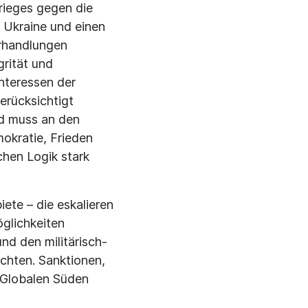
rieges gegen die
 Ukraine und einen
erhandlungen
grität und
interessen der
erücksichtigt
nd muss an den
okratie, Frieden
schen Logik stark
ete – die eskalieren
öglichkeiten
d den militärisch-
ichten. Sanktionen,
m Globalen Süden