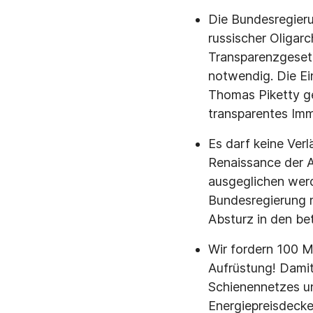
Die Bundesregieru
russischer Oliga
Transparenzgesetz
notwendig. Die Ein
Thomas Piketty ge
transparentes Immo
Es darf keine Ver
Renaissance der A
ausgeglichen werd
Bundesregierung 
Absturz in den b
Wir fordern 100 Mi
Aufrüstung! Damit
Schienennetzes u
Energiepreisdecke