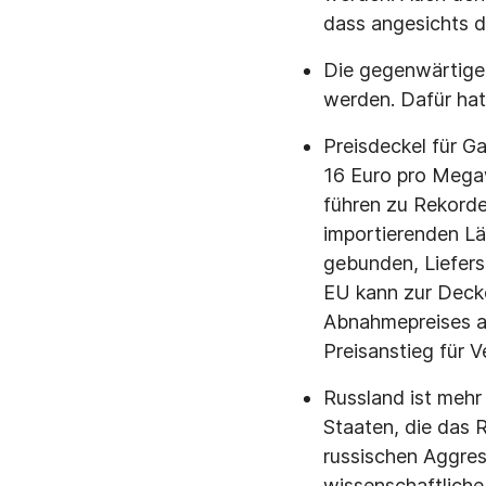
dass angesichts d
Die gegenwärtige
werden. Dafür hat
Preisdeckel für G
16 Euro pro Megaw
führen zu Rekorder
importierenden Lä
gebunden, Liefer
EU kann zur Decke
Abnahmepreises au
Preisanstieg für V
Russland ist mehr
Staaten, die das 
russischen Aggress
wissenschaftliche