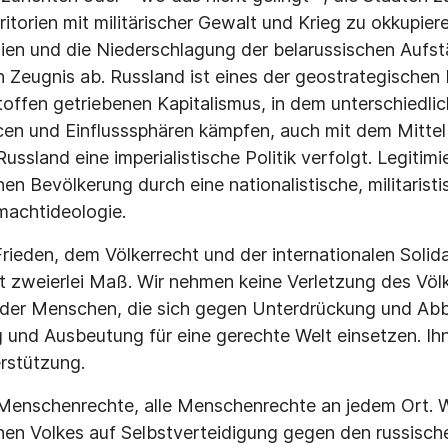
itorien mit militärischer Gewalt und Krieg zu okkupier
gien und die Niederschlagung der belarussischen Aufs
ich Zeugnis ab. Russland ist eines der geostrategische
toffen getriebenen Kapitalismus, in dem unterschiedli
en und Einflusssphären kämpfen, auch mit dem Mittel 
ussland eine imperialistische Politik verfolgt. Legitimie
en Bevölkerung durch eine nationalistische, militarist
machtideologie.
ieden, dem Völkerrecht und der internationalen Solidar
t zweierlei Maß. Wir nehmen keine Verletzung des Völk
e der Menschen, die sich gegen Unterdrückung und Ab
 und Ausbeutung für eine gerechte Welt einsetzen. Ih
erstützung.
 Menschenrechte, alle Menschenrechte an jedem Ort. 
hen Volkes auf Selbstverteidigung gegen den russisch