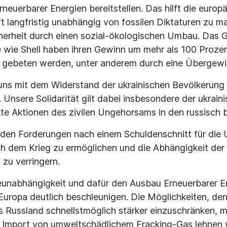
neuerbarer Energien bereitstellen. Das hilft die euro
ft langfristig unabhängig von fossilen Diktaturen zu 
cherheit durch einen sozial-ökologischen Umbau. Das Ge
 wie Shell haben ihren Gewinn um mehr als 100 Prozent
 gebeten werden, unter anderem durch eine Übergewi
n uns mit dem Widerstand der ukrainischen Bevölkerun
. Unsere Solidarität gilt dabei insbesondere der ukrain
kte Aktionen des zivilen Ungehorsams in den russisch 
 den Forderungen nach einem Schuldenschnitt für die 
 dem Krieg zu ermöglichen und die Abhängigkeit der
 zu verringern.
eunabhängigkeit und dafür den Ausbau Erneuerbarer En
uropa deutlich beschleunigen. Die Möglichkeiten, den
s Russland schnellstmöglich stärker einzuschränken,
Import von umweltschädlichem Fracking-Gas lehnen wir