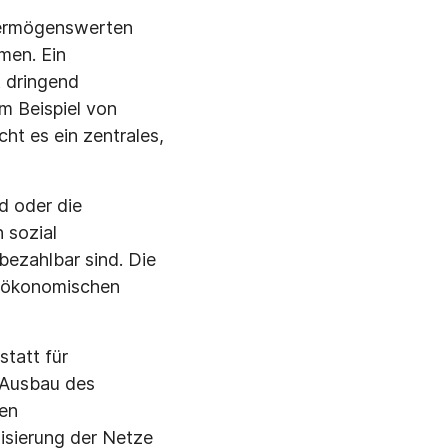
 Vermögenswerten
men. Ein
t dringend
um Beispiel von
ht es ein zentrales,
d oder die
 sozial
bezahlbar sind. Die
ioökonomischen
statt für
n Ausbau des
nen
isierung der Netze