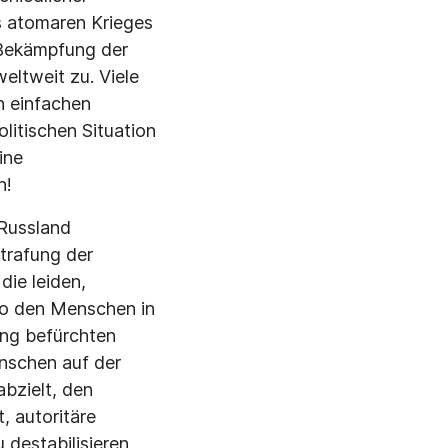
s atomaren Krieges
e Bekämpfung der
eltweit zu. Viele
h einfachen
olitischen Situation
ine
h!
 Russland
trafung der
die leiden,
so den Menschen in
ung befürchten
nschen auf der
abzielt, den
, autoritäre
 destabilisieren,