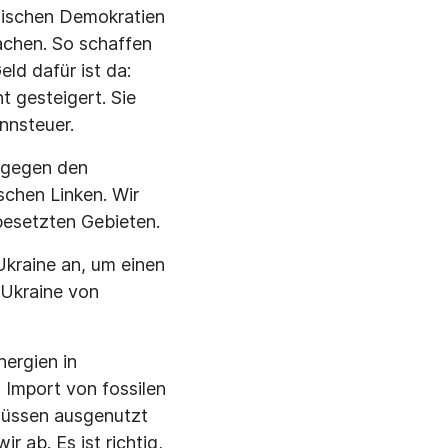
päischen Demokratien
machen. So schaffen
ld dafür ist da:
 gesteigert. Sie
nnsteuer.
g gegen den
ischen Linken. Wir
besetzten Gebieten.
Ukraine an, um einen
 Ukraine von
ergien in
 Import von fossilen
 müssen ausgenutzt
 ab. Es ist richtig,