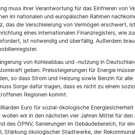
ng muss ihrer Verantwortung für das Einfrieren von
rchen im nationalen und europäischen Rahmen nachkom
, das die Verschleierung von Vermögen erschwert, is
richtung eines internationalen Finanzregisters, wie z
fordert, ist notwendig und überfällig. Außerdem brauc
bilienregister.
längerung von Kohleabbau und -nutzung in Deutschlan
tomkraft geben. Preissteigerungen für Energie müssen
en, so dass Strom und Heizung sowie Benzin für alle 
muss Sorge dafür tragen, dass es nicht zu einem soz
etroffenen Regionen kommt.
lliarden Euro für sozial-ökologische Energiesicherheit 
 wollen wir in den nächsten vier Jahren Mittel für de
nd des ÖPNV, Sanierungen im Gebäudebereich, für ei
l, Stärkung ökologischer Stadtwerke, der Rekommunal