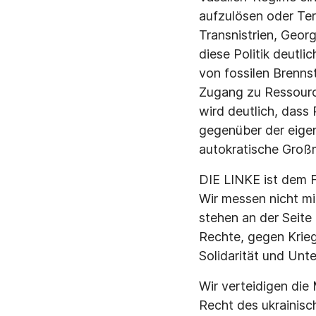
aufzulösen oder Terr
Transnistrien, Geor
diese Politik deutl
von fossilen Brenns
Zugang zu Ressourc
wird deutlich, dass R
gegenüber der eigen
autokratische Groß
DIE LINKE ist dem Fr
Wir messen nicht mi
stehen an der Seit
Rechte, gegen Krieg
Solidarität und Unt
Wir verteidigen die
Recht des ukrainisc