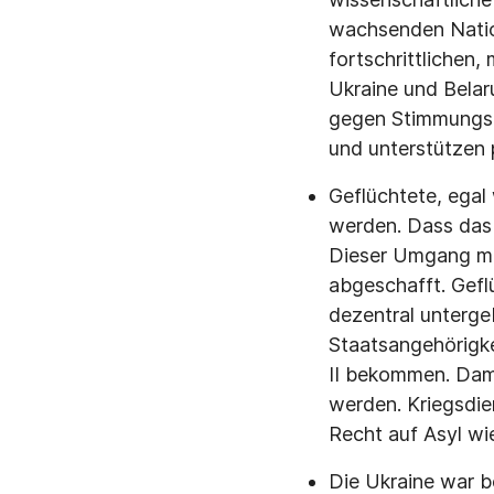
wachsenden Natio
fortschrittlichen,
Ukraine und Belar
gegen Stimmungsm
und unterstützen 
Geflüchtete, egal
werden. Dass das 
Dieser Umgang mus
abgeschafft. Gefl
dezentral unterge
Staatsangehörigke
II bekommen. Damit
werden. Kriegsdi
Recht auf Asyl wie
Die Ukraine war b