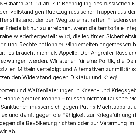
-Charta Art. 51 an. Zur Beendigung des russischen K
 den vollständigen Rückzug russischer Truppen aus der
fenstillstand, der den Weg zu ernsthaften Friedensv
er Friede ist nur zu erreichen, wenn die territoriale Inte
aine wiederhergestellt wird, die legitimen Sicherheits
ion und Rechte nationaler Minderheiten angemessen b
lar: Es braucht mehr als Appelle. Der Angreifer Russla
ezwungen werden. Wir stehen für eine Politik, die Dem
zivilen Mitteln verteidigt und Alternativen zur militäri
tzen den Widerstand gegen Diktatur und Krieg!
orten und Waffenlieferungen in Krisen- und Kriegsgebi
en Hände geraten können – müssen nichtmilitärische M
 Sanktionen müssen sich gegen Putins Machtapparat un
plex und damit gegen die Fähigkeit zur Kriegsführung r
m gegen die Bevölkerung richten oder zur Verarmung i
wir ab.