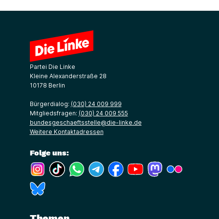
Partei Die Linke
Kleine Alexanderstraße 28
10178 Berlin
Bürgerdialog:
(030) 24 009 999
Mitgliedsfragen:
(030) 24 009 555
bundesgeschaeftsstelle@die-linke.de
Weitere Kontaktadressen
Folge uns:
(Link öffnet ein neues Fenster)
(Link öffnet ein neues Fenster)
(Link öffnet ein neues Fenster)
(Link öffnet ein neues Fenster)
(Link öffnet ein neues Fenster)
(Link öffnet ein neues Fe
(Link öffnet ein n
(Link öffne
(Link öffnet ein neues Fenster)
Themen