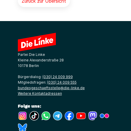
Zurück zur Übersicht
Partei Die Linke
Kleine Alexanderstraße 28
10178 Berlin
Bürgerdialog:
(030) 24 009 999
Mitgliedsfragen:
(030) 24 009 555
bundesgeschaeftsstelle@die-linke.de
Weitere Kontaktadressen
Folge uns:
(Link öffnet ein neues Fenster)
(Link öffnet ein neues Fenster)
(Link öffnet ein neues Fenster)
(Link öffnet ein neues Fenster)
(Link öffnet ein neues Fenster)
(Link öffnet ein neues Fe
(Link öffnet ein n
(Link öffne
(Link öffnet ein neues Fenster)