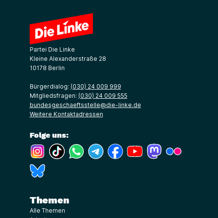
Partei Die Linke
Kleine Alexanderstraße 28
10178 Berlin
Bürgerdialog:
(030) 24 009 999
Mitgliedsfragen:
(030) 24 009 555
bundesgeschaeftsstelle@die-linke.de
Weitere Kontaktadressen
Folge uns:
(Link öffnet ein neues Fenster)
(Link öffnet ein neues Fenster)
(Link öffnet ein neues Fenster)
(Link öffnet ein neues Fenster)
(Link öffnet ein neues Fenster)
(Link öffnet ein neues Fe
(Link öffnet ein n
(Link öffne
(Link öffnet ein neues Fenster)
Themen
Alle Themen