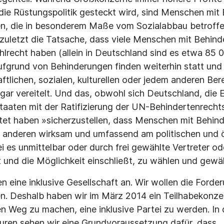
die Rüstungspolitik gesteckt wird, sind Menschen mit
n, die in besonderem Maße vom Sozialabbau betroffe
 zuletzt die Tatsache, dass viele Menschen mit Behin
lrecht haben (allein in Deutschland sind es etwa 85 0
ufgrund von Behinderungen finden weiterhin statt und 
aftlichen, sozialen, kulturellen oder jedem anderen Be
gar vereitelt. Und das, obwohl sich Deutschland, die
staaten mit der Ratifizierung der UN-Behindertenrech
htet haben »sicherzustellen, dass Menschen mit Behin
t anderen wirksam und umfassend am politischen und 
i es unmittelbar oder durch frei gewählte Vertreter od
und die Möglichkeit einschließt, zu wählen und gewä
en eine inklusive Gesellschaft an. Wir wollen die For
en. Deshalb haben wir im März 2014 ein Teilhabekonz
n Weg zu machen, eine inklusive Partei zu werden. In
kturen sehen wir eine Grundvoraussetzung dafür, dass