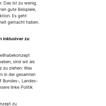
: Das ist zu wenig.
en gute Beispiele,
ktion. Es geht
iheit gemacht haben.
 inklusiver zu
Teilhabekonzept
aben, sind wir als
nz zu ziehen: Was
um in der gesamten
auf Bundes-, Landes-
ere linke Politik
onzept zu