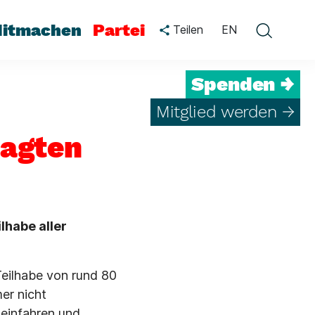
itmachen
Partei
Teilen
EN
Spenden →
Mitglied werden →
ragten
lhabe aller
Teilhabe von rund 80
er nicht
 einfahren und