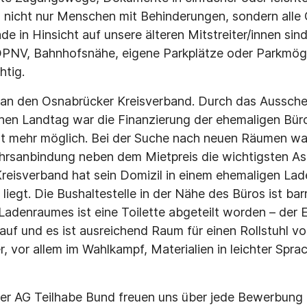
n nicht nur Menschen mit Behinderungen, sondern alle
e in Hinsicht auf unsere älteren Mitstreiter/innen sin
PNV, Bahnhofsnähe, eigene Parkplätze oder Parkmögli
htig.
 an den Osnabrücker Kreisverband. Durch das Aussche
hen Landtag war die Finanzierung der ehemaligen Bü
t mehr möglich. Bei der Suche nach neuen Räumen ware
hrsanbindung neben dem Mietpreis die wichtigsten Asp
reisverband hat sein Domizil in einem ehemaligen Lad
iegt. Die Bushaltestelle in der Nähe des Büros ist barr
adenraumes ist eine Toilette abgeteilt worden – der 
e auf und es ist ausreichend Raum für einen Rollstuhl
, vor allem im Wahlkampf, Materialien in leichter Sprac
 der AG Teilhabe Bund freuen uns über jede Bewerbung 