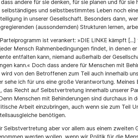
 dass andere für sie denken, für sie planen und für sie 
 selbständiges und selbstbestimmtes Leben noch eine
eteiligung in unserer Gesellschaft. Besonders dann, w
gregierenden (aussondernden) Strukturen lernen, arb
Parteiprogramm ist verankert: »DIE LINKE kämpft [...] f
r jeder Mensch Rahmenbedingungen findet, in denen er 
lente entfalten kann, niemand außerhalb der Gesellsch
bringen kann.« Doch dass andere für Menschen mit Beh
 wird von den Betroffenen zum Teil auch innerhalb uns
sehe ich für uns eine große Verantwortung. Meines E
 das Recht auf Selbstvertretung innerhalb unserer Part
 Denn Menschen mit Behinderungen sind durchaus in de
litische Arbeit einzubringen, auch wenn sie zum Teil U
eilsausgleiche benötigen.
ir Selbstvertretung aber vor allem aus einem zweiten 
nommen werden wollen, wenn wir Politik für die Me