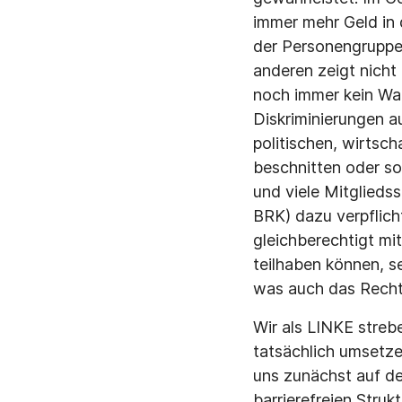
immer mehr Geld in 
der Personengruppe
anderen zeigt nicht
noch immer kein Wah
Diskriminierungen a
politischen, wirtsch
beschnitten oder so
und viele Mitglieds
BRK) dazu verpflic
gleichberechtigt mi
teilhaben können, se
was auch das Recht 
Wir als LINKE streb
tatsächlich umsetz
uns zunächst auf de
barrierefreien Stru