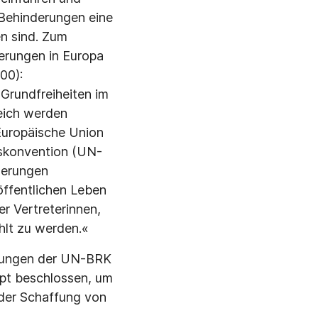
 Behinderungen eine
n sind. Zum
derungen in Europa
00):
Grundfreiheiten im
reich werden
 Europäische Union
tskonvention (UN-
derungen
öffentlichen Leben
er Vertreterinnen,
hlt zu werden.«
derungen der UN-BRK
ept beschlossen, um
 der Schaffung von