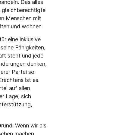
handeln. Das alles
 gleichberechtigte
enn Menschen mit
eiten und wohnen.
ür eine inklusive
seine Fähigkeiten,
aft steht und jede
inderungen denken,
erer Partei so
rachtens ist es
ei auf allen
r Lage, sich
nterstützung,
Grund: Wenn wir als
nschen machen