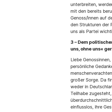
unterbreiten, werd
mit den bereits ber
Genoss/ìnnen auf de
den Strukturen der P
uns als Partei wicht
3 – Dem politisch
uns, ohne uns« ge
Liebe Genossinnen, 
persönliche Gedanke
menschenverachtend
großer Sorge. Da fi
weder in Deutschlan
Teilhabe zugesteht,
überdurchschnittlich
einflusslos, ihre 