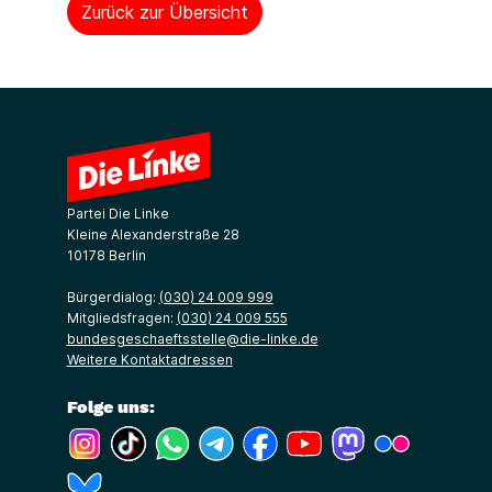
Zurück zur Übersicht
Partei Die Linke
Kleine Alexanderstraße 28
10178 Berlin
Bürgerdialog:
(030) 24 009 999
Mitgliedsfragen:
(030) 24 009 555
bundesgeschaeftsstelle@die-linke.de
Weitere Kontaktadressen
Folge uns:
(Link öffnet ein neues Fenster)
(Link öffnet ein neues Fenster)
(Link öffnet ein neues Fenster)
(Link öffnet ein neues Fenster)
(Link öffnet ein neues Fenster)
(Link öffnet ein neues Fe
(Link öffnet ein n
(Link öffne
(Link öffnet ein neues Fenster)