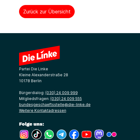
Zurück zur Übersicht
Partei Die Linke
Kleine Alexanderstraße 28
10178 Berlin
Bürgerdialog:
(030) 24 009 999
Mitgliedsfragen:
(030) 24 009 555
bundesgeschaeftsstelle@die-linke.de
Weitere Kontaktadressen
Folge uns:
(Link öffnet ein neues Fenster)
(Link öffnet ein neues Fenster)
(Link öffnet ein neues Fenster)
(Link öffnet ein neues Fenster)
(Link öffnet ein neues Fenster)
(Link öffnet ein neues Fe
(Link öffnet ein n
(Link öffne