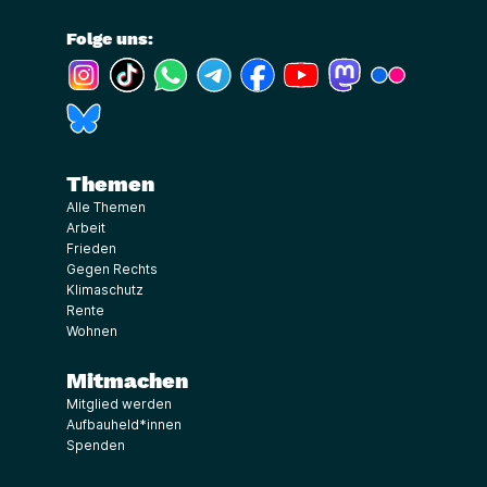
Folge uns:
(Link öffnet ein neues Fenster)
(Link öffnet ein neues Fenster)
(Link öffnet ein neues Fenster)
(Link öffnet ein neues Fenster)
(Link öffnet ein neues Fenster)
(Link öffnet ein neues Fe
(Link öffnet ein n
(Link öffne
(Link öffnet ein neues Fenster)
Themen
Alle Themen
Arbeit
Frieden
Gegen Rechts
Klimaschutz
Rente
Wohnen
Mitmachen
Mitglied werden
Aufbauheld*innen
Spenden