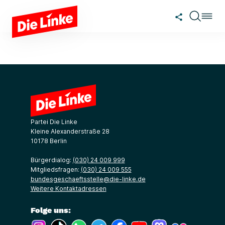
Zum Hauptinhalt springen
Partei Die Linke
Kleine Alexanderstraße 28
10178 Berlin
Bürgerdialog:
(030) 24 009 999
Mitgliedsfragen:
(030) 24 009 555
bundesgeschaeftsstelle@die-linke.de
Weitere Kontaktadressen
Folge uns:
(Link öffnet ein neues Fenster)
(Link öffnet ein neues Fenster)
(Link öffnet ein neues Fenster)
(Link öffnet ein neues Fenster)
(Link öffnet ein neues Fenster)
(Link öffnet ein neues Fe
(Link öffnet ein n
(Link öffne