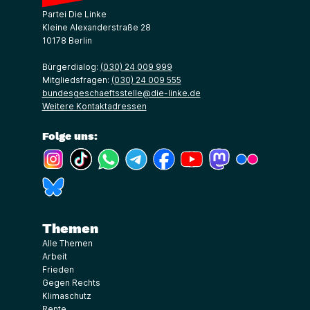
Partei Die Linke
Kleine Alexanderstraße 28
10178 Berlin
Bürgerdialog:
(030) 24 009 999
Mitgliedsfragen:
(030) 24 009 555
bundesgeschaeftsstelle@die-linke.de
Weitere Kontaktadressen
Folge uns:
(Link öffnet ein neues Fenster)
(Link öffnet ein neues Fenster)
(Link öffnet ein neues Fenster)
(Link öffnet ein neues Fenster)
(Link öffnet ein neues Fenster)
(Link öffnet ein neues Fe
(Link öffnet ein n
(Link öffne
(Link öffnet ein neues Fenster)
Themen
Alle Themen
Arbeit
Frieden
Gegen Rechts
Klimaschutz
Rente