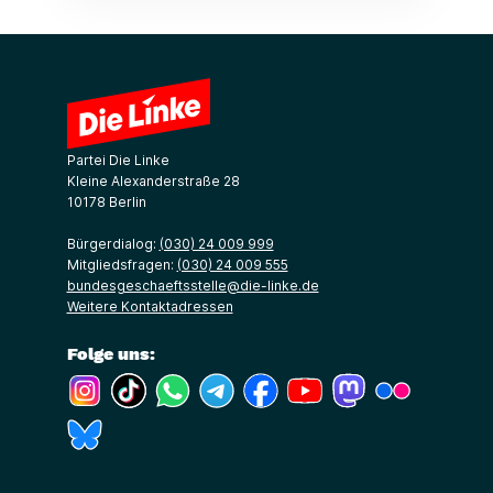
Partei Die Linke
Kleine Alexanderstraße 28
10178 Berlin
Bürgerdialog:
(030) 24 009 999
Mitgliedsfragen:
(030) 24 009 555
bundesgeschaeftsstelle@die-linke.de
Weitere Kontaktadressen
Folge uns:
(Link öffnet ein neues Fenster)
(Link öffnet ein neues Fenster)
(Link öffnet ein neues Fenster)
(Link öffnet ein neues Fenster)
(Link öffnet ein neues Fenster)
(Link öffnet ein neues Fe
(Link öffnet ein n
(Link öffne
(Link öffnet ein neues Fenster)