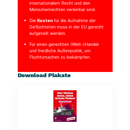
internationalem Recht und den
Menschenrechten vereinbar sind.
Die
Kosten
für die Aufnahme der
Geflüchteten muss in der EU gerecht
aufgeteilt werden.
Für einen gerechten (Welt-)Handel
und friedliche Außenpolitik, um
Fluchtursachen zu bekämpfen.
Download Plakate
(Link öffnet ein neues Fenster)