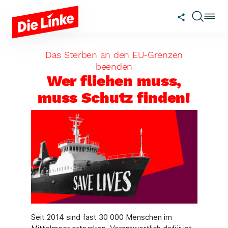
Zum Hauptinhalt springen
Das Sterben an den EU-Grenzen
beenden
Wer fliehen muss,
muss Schutz finden!
Seit 2014 sind fast 30 000 Menschen im