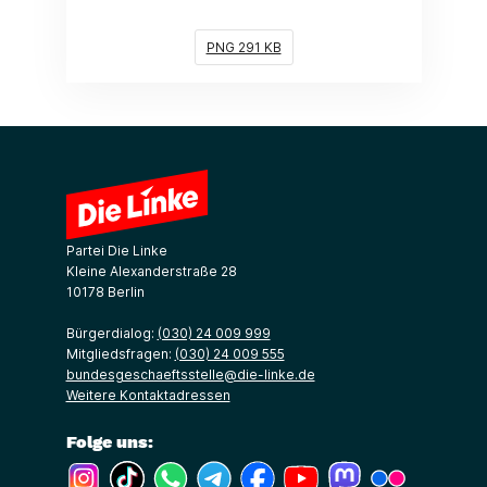
PNG 291 KB
Partei Die Linke
Kleine Alexanderstraße 28
10178 Berlin
Bürgerdialog:
(030) 24 009 999
Mitgliedsfragen:
(030) 24 009 555
bundesgeschaeftsstelle@die-linke.de
Weitere Kontaktadressen
Folge uns:
(Link öffnet ein neues Fenster)
(Link öffnet ein neues Fenster)
(Link öffnet ein neues Fenster)
(Link öffnet ein neues Fenster)
(Link öffnet ein neues Fenster)
(Link öffnet ein neues Fe
(Link öffnet ein n
(Link öffne