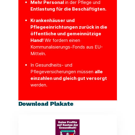
Mehr Personal
in der Pflege und
Entlastung für die Beschäftigten.
Krankenhäuser und
Pflegeeinrichtungen zurück in die
öffentliche und gemeinnützige
Hand!
Wir fordern einen
Kommunalisierungs-Fonds aus EU-
Mitteln.
In Gesundheits- und
Pflegeversicherungen müssen
alle
einzahlen und gleich gut versorgt
werden.
Download Plakate
(Link öffnet ein neues Fenster)