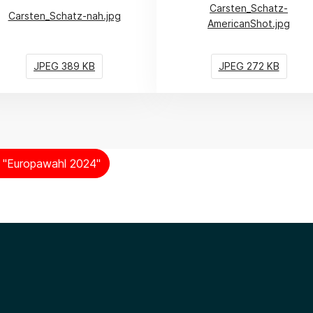
Carsten_Schatz-
Carsten_Schatz-nah.jpg
AmericanShot.jpg
JPEG 389 KB
JPEG 272 KB
t "Europawahl 2024"