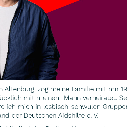
 Altenburg, zog meine Familie mit mir 19
lücklich mit meinem Mann verheiratet. Se
re ich mich in lesbisch-schwulen Gruppe
nd der Deutschen Aidshilfe e. V.