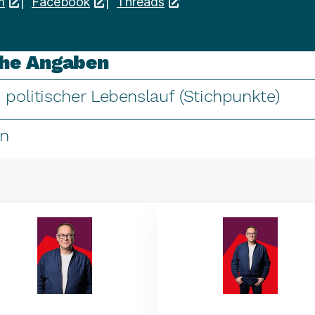
m
|
Facebook
|
Threads
che Angaben
 politischer Lebenslauf (Stichpunkte)
en
(Link öffnet ein neues Fenster)
(Link öffnet 