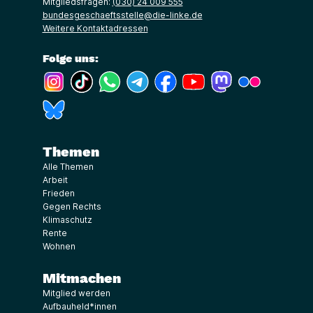
Mitgliedsfragen:
(030) 24 009 555
bundesgeschaeftsstelle@die-linke.de
Weitere Kontaktadressen
Folge uns:
(Link öffnet ein neues Fenster)
(Link öffnet ein neues Fenster)
(Link öffnet ein neues Fenster)
(Link öffnet ein neues Fenster)
(Link öffnet ein neues Fenster)
(Link öffnet ein neues Fe
(Link öffnet ein n
(Link öffne
(Link öffnet ein neues Fenster)
Themen
Alle Themen
Arbeit
Frieden
Gegen Rechts
Klimaschutz
Rente
Wohnen
Mitmachen
Mitglied werden
Aufbauheld*innen