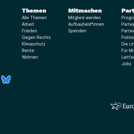
Themen
Mitmachen
Part
Alle Themen
Mitglied werden
Progr
Arbeit
Aufbauheld*innen
Parte
Frieden
Spenden
Parte
Gegen Rechts
Politi
Klimaschutz
Die Lin
Rente
Für Mi
Wohnen
Leitf
Jobs
r)
Fenster)
neues Fenster)
t ein neues Fenster)
 öffnet ein neues Fenster)
(Link öffnet ein neues Fenster)
(Link öffnet ein neues Fenster)