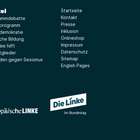
ei
Startseite
Kontakt
ammdebatte
Presse
iprogramm
Inklusion
idemokratie
Onlineshop
sche Bildung
Impressum
ke hilft
Datenschutz
tglieder
Sitemap
aden gegen Sexismus
English Pages
(Link öffnet ein neues Fe
(Link öffnet ein neues Fenster)