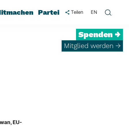
itmachen
Partei
Teilen
EN
Spenden →
Mitglied werden →
ewan, EU-