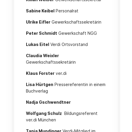
Sabine Keibel
Personalrat
Ulrike Eifler
Gewerkschaftssekretärin
Peter Schmidt
Gewerkschaft NGG
Lukas Eitel
Verdi Ortsvorstand
Claudia Weixler
Gewerkschaftssekretärin
Klaus Forster
ver.di
Lisa Hürtgen
Pressereferentin in einem
Buchverlag
Nadja Gschwendtner
Wolfgang Schulz
Bildungsreferent
ver.di München
Tanja Mundinger
Verdi-Mitglied im