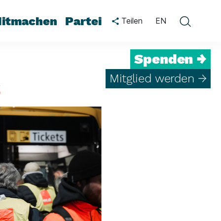
itmachen
Partei
Teilen
EN
Spenden →
Mitglied werden →
s