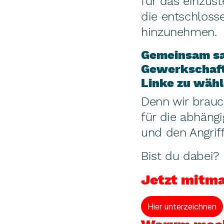
für das einzust
die entschlosse
hinzunehmen.
Gemeinsam sag
Gewerkschafte
Linke zu wähl
Denn wir brauc
für die abhäng
und den Angrif
Bist du dabei?
Jetzt mitma
Hier unterzeichnen