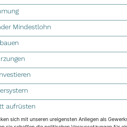
immung
nder Mindestlohn
sbauen
ürzungen
investieren
uersystem
tt aufrüsten
cken sich mit unseren ureigensten Anliegen als Gewer
n sie schaffen die politischen Voraussetzungen für ei