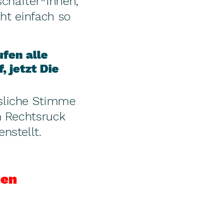
schafter*innen,
cht einfach so
fen alle
 jetzt Die
sliche Stimme
n Rechtsruck
nstellt.
nen