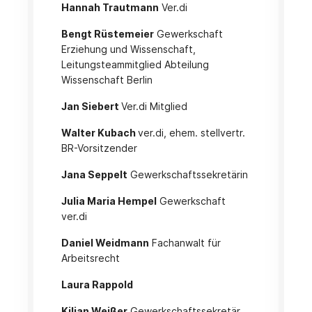
Hannah Trautmann
Ver.di
Bengt Rüstemeier
Gewerkschaft
Erziehung und Wissenschaft,
Leitungsteammitglied Abteilung
Wissenschaft Berlin
Jan Siebert
Ver.di Mitglied
Walter Kubach
ver.di, ehem. stellvertr.
BR-Vorsitzender
Jana Seppelt
Gewerkschaftssekretärin
Julia Maria Hempel
Gewerkschaft
ver.di
Daniel Weidmann
Fachanwalt für
Arbeitsrecht
Laura Rappold
Kilian Weißer
Gewerkschaftssekretär