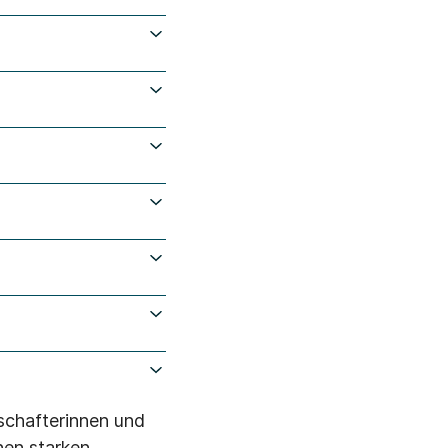
kschafterinnen und
nen starken