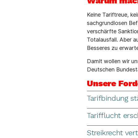
Warum mach
Keine Tariftreue, ke
sachgrundlosen Befr
verschärfte Sanktio
Totalausfall. Aber 
Besseres zu erwart
Damit wollen wir un
Deutschen Bundest
Unsere For
Tarifbindung s
Tarifflucht ers
Streikrecht ver