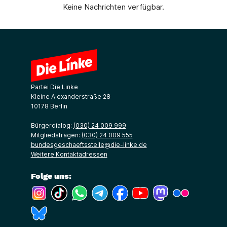
Keine Nachrichten verfügbar.
Partei Die Linke
Kleine Alexanderstraße 28
10178 Berlin
Bürgerdialog:
(030) 24 009 999
Mitgliedsfragen:
(030) 24 009 555
bundesgeschaeftsstelle@die-linke.de
Weitere Kontaktadressen
Folge uns:
(Link öffnet ein neues Fenster)
(Link öffnet ein neues Fenster)
(Link öffnet ein neues Fenster)
(Link öffnet ein neues Fenster)
(Link öffnet ein neues Fenster)
(Link öffnet ein neues Fe
(Link öffnet ein n
(Link öffne
(Link öffnet ein neues Fenster)