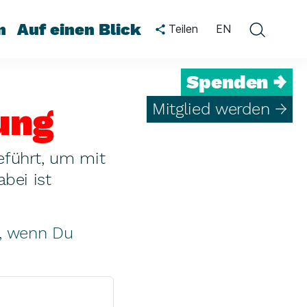
n
Auf einen Blick
Teilen
EN
Spenden →
Mitglied werden →
ung
eführt, um mit
bei ist
.
n, wenn Du