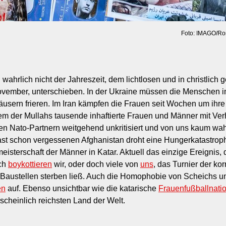
Foto: IMAGO/Ro
ahrlich nicht der Jahreszeit, dem lichtlosen und in christlich 
vember, unterschieben. In der Ukraine müssen die Menschen 
äusern frieren. Im Iran kämpfen die Frauen seit Wochen um ih
tem der Mullahs tausende inhaftierte Frauen und Männer mit Ve
inen Nato-Partnern weitgehend unkritisiert und von uns kaum w
ast schon vergessenen Afghanistan droht eine Hungerkatastrop
eisterschaft der Männer in Katar. Aktuell das einzige Ereignis, 
ich
boykottieren
wir, oder doch viele von
uns
, das Turnier der ko
Baustellen sterben ließ. Auch die Homophobie von Scheichs und
en
auf. Ebenso unsichtbar wie die katarische
Frauenfußballnati
rscheinlich reichsten Land der Welt.