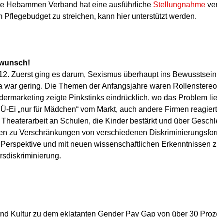
che Hebammen Verband hat eine ausführliche
Stellungnahme
ver
flegebudget zu streichen, kann hier unterstützt werden.
kwunsch!
12. Zuerst ging es darum, Sexismus überhaupt ins Bewusstsein
a war gering. Die Themen der Anfangsjahre waren Rollenstereo
marketing zeigte Pinkstinks eindrücklich, wo das Problem lieg
Ei „nur für Mädchen“ vom Markt, auch andere Firmen reagierten
t Theaterarbeit an Schulen, die Kinder bestärkt und über Geschle
tten zu Verschränkungen von verschiedenen Diskriminierungsfo
 Perspektive und mit neuen wissenschaftlichen Erkenntnissen zu
rsdiskriminierung.
 und Kultur zu dem eklatanten Gender Pay Gap von über 30 Proz