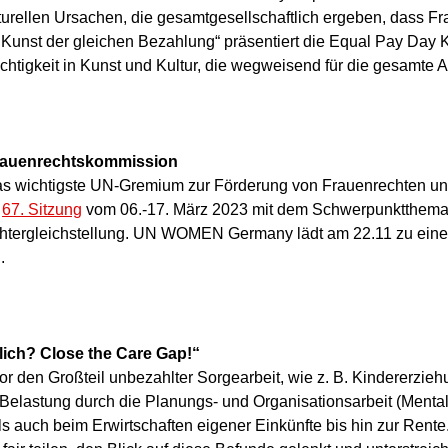
turellen Ursachen, die gesamtgesellschaftlich ergeben, dass Fr
 Kunst der gleichen Bezahlung“ präsentiert die Equal Pay Da
tigkeit in Kunst und Kultur, die wegweisend für die gesamte Ar
Frauenrechtskommission
as wichtigste UN-Gremium zur Förderung von Frauenrechten un
r
67. Sitzung
vom 06.-17. März 2023 mit dem Schwerpunktthema 
chtergleichstellung. UN WOMEN Germany lädt am 22.11 zu einer 
n.
lich? Close the Care Gap!“
or den Großteil unbezahlter Sorgearbeit, wie z. B. Kindererzieh
 Belastung durch die Planungs- und Organisationsarbeit (Menta
ls auch beim Erwirtschaften eigener Einkünfte bis hin zur Rent