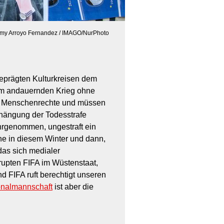
my Arroyo Fernandez / IMAGO/NurPhoto
geprägten Kulturkreisen dem
im andauernden Krieg ohne
re Menschenrechte und müssen
rhängung der Todesstrafe
ahrgenommen, ungestraft ein
he in diesem Winter und dann,
das sich medialer
rrupten FIFA im Wüstenstaat,
 FIFA ruft berechtigt unseren
onalmannschaft
ist aber die