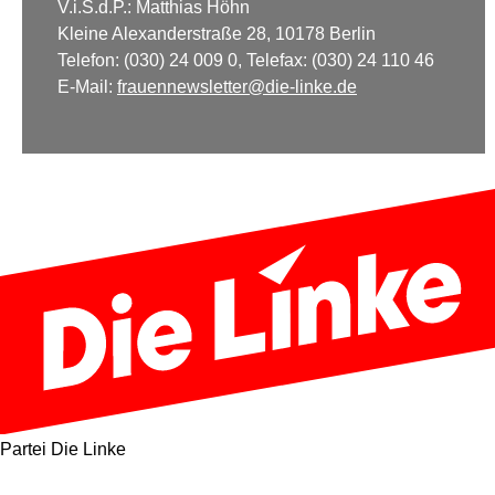
V.i.S.d.P.: Matthias Höhn
Kleine Alexanderstraße 28, 10178 Berlin
Telefon: (030) 24 009 0, Telefax: (030) 24 110 46
E-Mail:
frauennewsletter@die-linke.de
Partei Die Linke