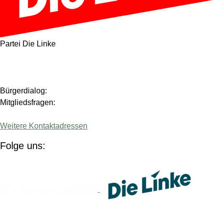
Partei Die Linke
Bürgerdialog:
Mitgliedsfragen:
Weitere Kontaktadressen
Folge uns:
(Link öffnet ein neues Fenster)
(Link 