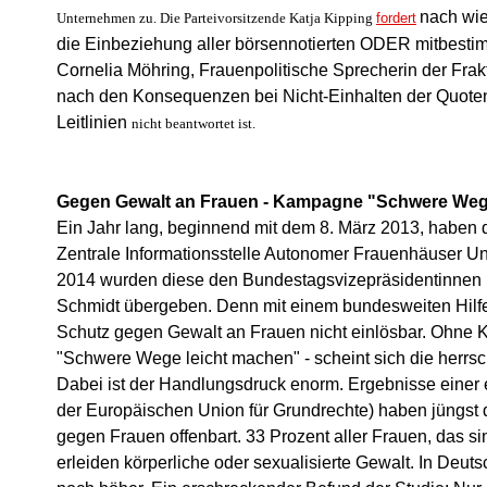
nach wie
Unternehmen zu. Die Parteivorsitzende Katja Kipping
fordert
die Einbeziehung aller börsennotierten ODER mitbest
Cornelia Möhring, Frauenpolitische Sprecherin der Fra
nach den Konsequenzen bei Nicht-Einhalten
der
Quoten
Leitlinien
nicht beantwortet ist.
Gegen Gewalt an Frauen - Kampagne "Schwere Wege
Ein Jahr lang, beginnend mit dem 8. März 2013, haben
Zentrale Informationsstelle Autonomer Frauenhäuser Un
2014 wurden diese den Bundestagsvizepräsidentinnen 
Schmidt übergeben. Denn mit einem bundesweiten Hilfet
Schutz gegen Gewalt an Frauen nicht einlösbar. Ohne K
"Schwere Wege leicht machen" - scheint sich die herrs
Dabei ist der Handlungsdruck enorm. Ergebnisse einer
der Europäischen Union für Grundrechte) haben jüngs
gegen Frauen offenbart. 33 Prozent aller Frauen, das si
erleiden körperliche oder sexualisierte Gewalt. In Deutsc