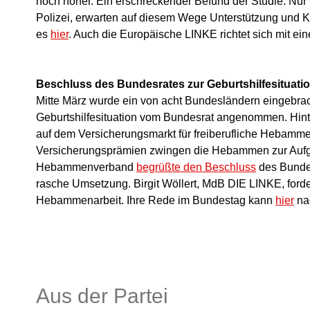
noch höher. Ein erschreckender Befund der Studie: Nur 
Polizei, erwarten auf diesem Wege Unterstützung und Kl
es
hier
. Auch die Europäische LINKE richtet sich mit e
Beschluss des Bundesrates zur Geburtshilfesituati
Mitte März wurde ein von acht Bundesländern eingebrac
Geburtshilfesituation vom Bundesrat angenommen. Hinte
auf dem Versicherungsmarkt für freiberufliche Hebamme
Versicherungsprämien zwingen die Hebammen zur Aufga
Hebammenverband
begrüßte den Beschluss
des Bundes
rasche Umsetzung. Birgit Wöllert, MdB DIE LINKE, forde
Hebammenarbeit. Ihre Rede im Bundestag kann
hier
na
Aus der Partei