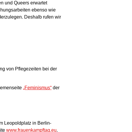
uen und Queers erwartet
ehungsarbeiten ebenso wie
ederzulegen. Deshalb rufen wir
ng von Pflegezeiten bei der
Themenseite
„Feminismus“
der
m Leopoldplatz in Berlin-
ite
www.frauenkampftag.eu
.