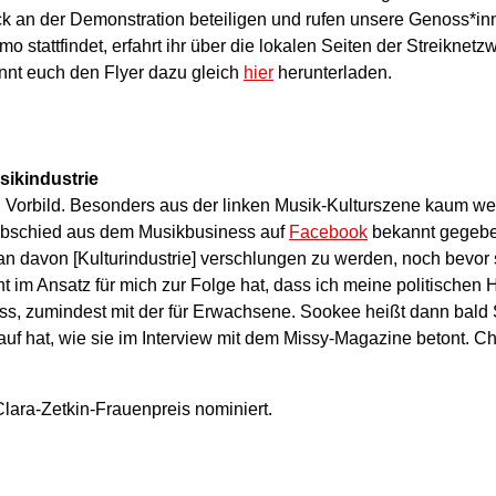
k an der Demonstration beteiligen und rufen unsere Genoss*inn
 stattfindet, erfahrt ihr über die lokalen Seiten der Streiknetzw
nnt euch den Flyer dazu gleich
hier
herunterladen.
sikindustrie
n, Vorbild. Besonders aus der linken Musik-Kulturszene kaum w
Abschied aus dem Musikbusiness auf
Facebook
bekannt gegebe
ran davon [Kulturindustrie] verschlungen zu werden, noch bevo
t im Ansatz für mich zur Folge hat, dass ich meine politischen
uss, zumindest mit der für Erwachsene. Sookee heißt dann bald 
auf hat, wie sie im Interview mit dem Missy-Magazine betont. C
Clara-Zetkin-Frauenpreis nominiert.