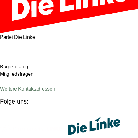
Partei Die Linke
Bürgerdialog:
Mitgliedsfragen:
Weitere Kontaktadressen
Folge uns:
(Link öffnet ein neues Fenster)
(Link 