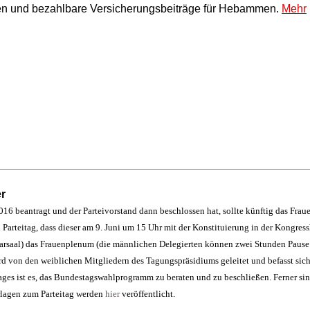
en und bezahlbare Versicherungsbeiträge für Hebammen.
Mehr
r
6 beantragt und der Parteivorstand dann beschlossen hat, sollte künftig das Frau
n Parteitag, dass dieser am 9. Juni um 15 Uhr mit der Konstituierung in der Kongre
enarsaal) das Frauenplenum (die männlichen Delegierten können zwei Stunden Paus
rd von den weiblichen Mitgliedern des Tagungspräsidiums geleitet und befasst sic
ages ist es, das Bundestagswahlprogramm zu beraten und zu beschließen. Ferner 
rlagen zum Parteitag werden
hier
veröffentlicht.