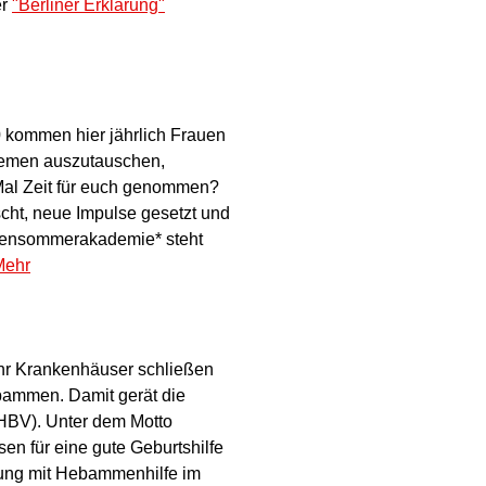
er
"Berliner Erklärung"
0 kommen hier jährlich Frauen
hemen auszutauschen,
 Mal Zeit für euch genommen?
cht, neue Impulse gesetzt und
rauensommerakademie* steht
Mehr
ehr Krankenhäuser schließen
bammen. Damit gerät die
(HBV). Unter dem Motto
n für eine gute Geburtshilfe
gung mit Hebammenhilfe im