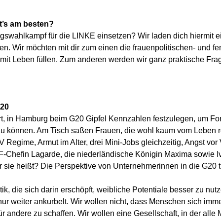
t’s am besten?
agswahlkampf für die LINKE einsetzen? Wir laden dich hiermit e
den. Wir möchten mit dir zum einen die frauenpolitischen- und f
mit Leben füllen. Zum anderen werden wir ganz praktische F
G20
, in Hamburg beim G20 Gipfel Kennzahlen festzulegen, um Forts
u können. Am Tisch saßen Frauen, die wohl kaum vom Leben r
V Regime, Armut im Alter, drei Mini-Jobs gleichzeitig, Angst vor
-Chefin Lagarde, die niederländische Königin Maxima sowie I
 sie heißt? Die Perspektive von Unternehmerinnen in die G20 
tik, die sich darin erschöpft, weibliche Potentiale besser zu nu
nur weiter ankurbelt. Wir wollen nicht, dass Menschen sich imm
ür andere zu schaffen. Wir wollen eine Gesellschaft, in der all