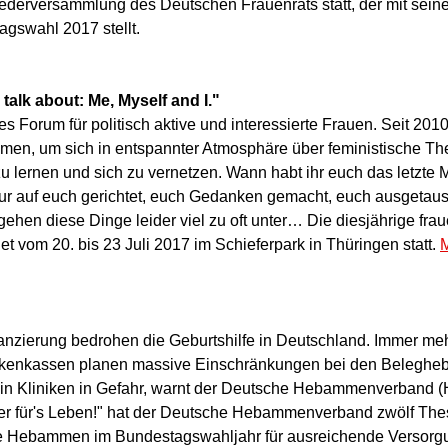
liederversammlung des Deutschen Frauenrats statt, der mit sein
agswahl 2017 stellt.
alk about: Me, Myself and I."
s Forum für politisch aktive und interessierte Frauen. Seit 201
en, um sich in entspannter Atmosphäre über feministische T
u lernen und sich zu vernetzen. Wann habt ihr euch das letzte
nur auf euch gerichtet, euch Gedanken gemacht, euch ausgetaus
gehen diese Dinge leider viel zu oft unter… Die diesjährige f
det vom 20. bis 23 Juli 2017 im Schieferpark in Thüringen statt.
anzierung bedrohen die Geburtshilfe in Deutschland. Immer m
ankenkassen planen massive Einschränkungen bei den Beleghe
 in Kliniken in Gefahr, warnt der Deutsche Hebammenverband 
 für's Leben!" hat der Deutsche Hebammenverband zwölf These
die Hebammen im Bundestagswahljahr für ausreichende Versor