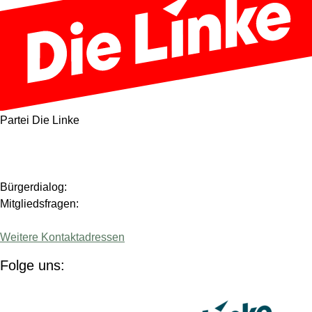
Partei Die Linke
Bürgerdialog:
Mitgliedsfragen:
Weitere Kontaktadressen
Folge uns:
(Link öffnet ein neues Fenster)
(Link 