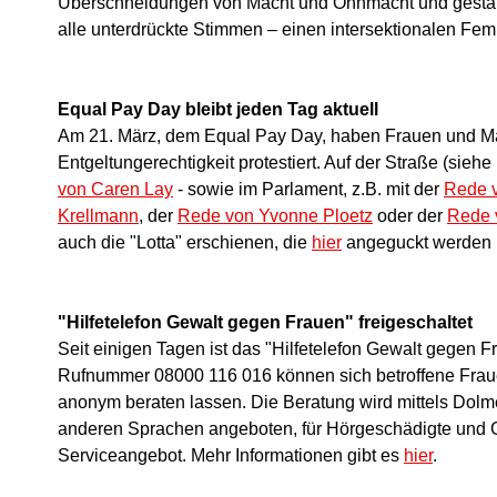
Überschneidungen von Macht und Ohnmacht und gestalte
alle unterdrückte Stimmen – einen intersektionalen Fem
Equal Pay Day bleibt jeden Tag aktuell
Am 21. März, dem Equal Pay Day, haben Frauen und Männ
Entgeltungerechtigkeit protestiert. Auf der Straße (siehe B
von Caren Lay
- sowie im Parlament, z.B. mit der
Rede 
Krellmann
, der
Rede von Yvonne Ploetz
oder der
Rede 
auch die "Lotta" erschienen, die
hier
angeguckt werden 
"Hilfetelefon Gewalt gegen Frauen" freigeschaltet
Seit einigen Tagen ist das "Hilfetelefon Gewalt gegen F
Rufnummer 08000 116 016 können sich betroffene Frau
anonym beraten lassen. Die Beratung wird mittels Dolm
anderen Sprachen angeboten, für Hörgeschädigte und Ge
Serviceangebot. Mehr Informationen gibt es
hier
.