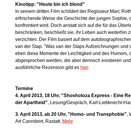
Kinotipp: "Heute bin ich blond"
In seinem dritten Film schildert der Regisseur Marc R
erfrischende Weise die Geschichte der jungen Sophie, d
konfrontiert wird. Doch anstatt sich auf die für das Üb
beschränken, beschließt sie, ihr Leben auch weiterhin 
verzichten. Der Film basiert auf dem autobiographische
van der Stap. "Was van der Staps Aufzeichnungen und 
eben diese Momente der Leichtigkeit und des Humors, d
abgesprochen werden, die aber dennoch existieren und n
ausführliche Rezension gibt es
hier
.
Termine
4. April 2013, 18 Uhr, "Shosholoza Express - Eine R
der Apartheid"
, Lesung/Gespräch, Karl-Liebknecht-Hau
3. April 2013, ab 20 Uhr, "Homo- und Transphobie"
,
Art Canrobert, Rastatt.
Mehr