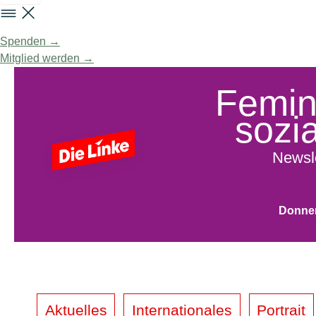
Spenden →
Mitglied werden →
Femini
sozia
Newsle
Donner
Aktuelles
Internationales
Portrait