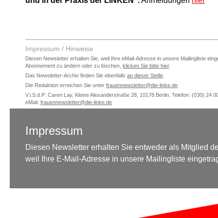
und in der Praxis der LINKEN".
Anmeldungen
hier
Impressum / Hinweise
Diesen Newsletter erhalten Sie, weil Ihre eMail-Adresse in unsere Mailingliste ei
Abonnement zu ändern oder zu löschen,
klicken Sie bitte hier
.
Das Newsletter-Archiv finden Sie ebenfalls
an dieser Stelle
.
Die Redaktion erreichen Sie unter
frauennewsletter@die-linke.de
.
V.i.S.d.P: Caren Lay, Kleine Alexanderstraße 28, 10178 Berlin, Telefon: (030) 24 0
eMail:
frauennewsletter@die-linke.de
Impressum
Diesen Newsletter erhalten Sie entweder als Mitglied de
weil Ihre E-Mail-Adresse in unsere Mailingliste eingetr