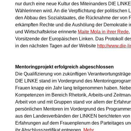
nur durch eine neue Kultur des Miteinanders DIE LINKE w
Wählerinnen wird. An die Verpflichtung der politischen
den Abbau des Sozialstaates, die Rücknahme der vo
erkämpften Rechte und die Aushölung der Demokratie in
und Wirtschaftskrise erinnerte
Maite Mola in ihrer Rede
,
Vorsitzende der Europäischen Linken. Das Protokoll d
in den nächsten Tagen auf der Website
http://www.die-l
Mentoringprojekt erfolgreich abgeschlossen
Die Qualifizierung von zukünftigen Verantwortungsträger
DIE LINKE stand im Vordergrund des Mentoringprogra
Frauen knapp ein Jahr lang teilgenommen haben. Neben
Kompetenzen im Bereich Rhetorik, Arbeits-und Zeitman
Arbeit von und mit Gruppen stand vor allem der Erfahr
persönlichen Mentoren im Vordergrund des Programmes
aus den Landesverbänden der LINKEN berichteten von i
Erfahrungen auf dem Frauenplenum des Parteitages un
ihr Abschlusszertifikat entgegen.
Mehr