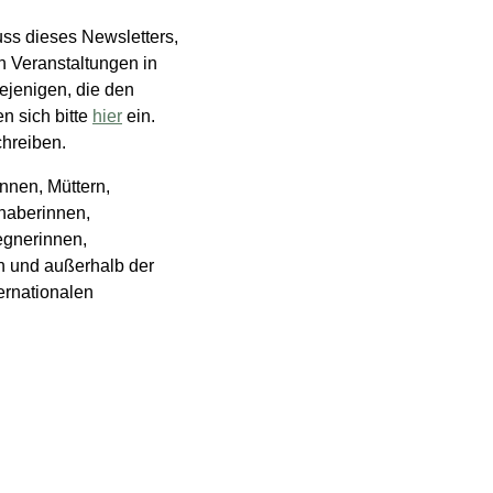
ss dieses Newsletters,
n Veranstaltungen in
ejenigen, die den
n sich bitte
hier
ein.
chreiben.
nnen, Müttern,
haberinnen,
egnerinnen,
n und außerhalb der
rnationalen