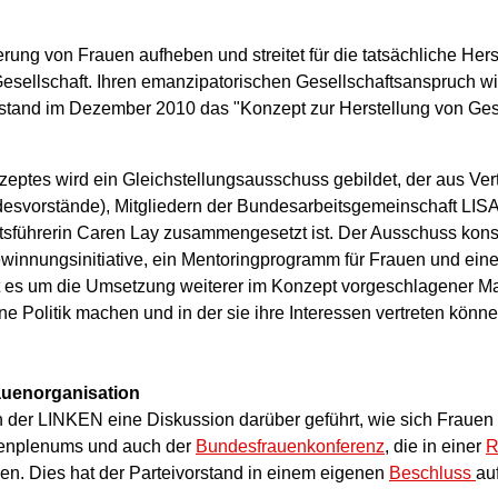
erung von Frauen aufheben und streitet für die tatsächliche Hers
 Gesellschaft. Ihren emanzipatorischen Gesellschaftsanspruch wi
rstand im Dezember 2010 das "Konzept zur Herstellung von Gesc
es wird ein Gleichstellungsausschuss gebildet, der aus Vert
svorstände), Mitgliedern der Bundesarbeitsgemeinschaft LISA,
sführerin Caren Lay zusammengesetzt ist. Der Ausschuss konsti
gewinnungsinitiative, ein Mentoringprogramm für Frauen und ein
 es um die Umsetzung weiterer im Konzept vorgeschlagener Ma
ne Politik machen und in der sie ihre Interessen vertreten könn
rauenorganisation
 der LINKEN eine Diskussion darüber geführt, wie sich Frauen i
uenplenums und auch der
Bundesfrauenkonferenz
, die in einer
R
hren. Dies hat der Parteivorstand in einem eigenen
Beschluss
au