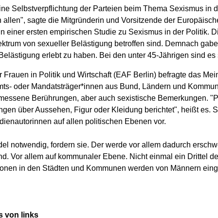
ine Selbstverpflichtung der Parteien beim Thema Sexismus in der 
 allen", sagte die Mitgründerin und Vorsitzende der Europäisc
erin einer ersten empirischen Studie zu Sexismus in der Politik. D
ektrum von sexueller Belästigung betroffen sind. Demnach gaben
Belästigung erlebt zu haben. Bei den unter 45-Jährigen sind es
 Frauen in Politik und Wirtschaft (EAF Berlin) befragte das Mei
Amts- oder Mandatsträger*innen aus Bund, Ländern und Kommun
emessene Berührungen, aber auch sexistische Bemerkungen. "Pa
n über Aussehen, Figur oder Kleidung berichtet", heißt es. S
ienautorinnen auf allen politischen Ebenen vor.
del notwendig, fordern sie. Der werde vor allem dadurch erschwe
ind. Vor allem auf kommunaler Ebene. Nicht einmal ein Drittel 
sitionen in den Städten und Kommunen werden von Männern ei
 von links