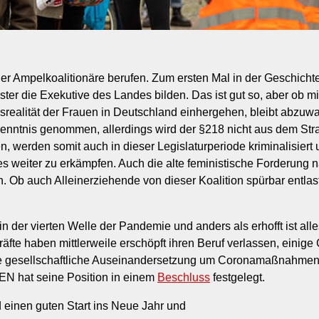
er Ampelkoalitionäre berufen. Zum ersten Mal in der Geschicht
ter die Exekutive des Landes bilden. Das ist gut so, aber ob mit
srealität der Frauen in Deutschland einhergehen, bleibt abzuwar
enntnis genommen, allerdings wird der §218 nicht aus dem Str
werden somit auch in dieser Legislaturperiode kriminalisiert 
s weiter zu erkämpfen. Auch die alte feministische Forderung 
. Ob auch Alleinerziehende von dieser Koalition spürbar entlast
n der vierten Welle der Pandemie und anders als erhofft ist all
räfte haben mittlerweile erschöpft ihren Beruf verlassen, einige
ie gesellschaftliche Auseinandersetzung um Coronamaßnahmen u
EN hat seine Position in einem
Beschluss
festgelegt.
 einen guten Start ins Neue Jahr und