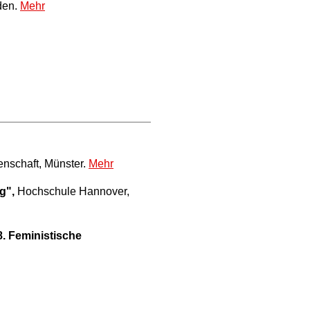
den.
Mehr
senschaft, Münster.
Mehr
ng",
Hochschule Hannover,
 8. Feministische