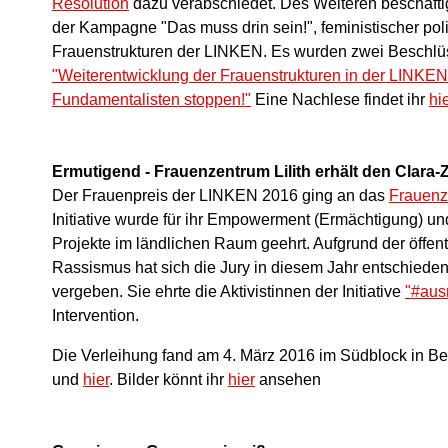
Resolution
dazu verabschiedet. Des Weiteren beschäfti
der Kampagne "Das muss drin sein!", feministischer pol
Frauenstrukturen der LINKEN. Es wurden zwei Beschlüs
"Weiterentwicklung der Frauenstrukturen in der LINKEN
Fundamentalisten stoppen!"
Eine Nachlese findet ihr
hi
Ermutigend - Frauenzentrum Lilith erhält den Clara-
Der Frauenpreis der LINKEN 2016 ging an das
Frauenze
Initiative wurde für ihr Empowerment (Ermächtigung) un
Projekte im ländlichen Raum geehrt. Aufgrund der öffe
Rassismus hat sich die Jury in diesem Jahr entschiede
vergeben. Sie ehrte die Aktivistinnen der Initiative
"#aus
Intervention.
Die Verleihung fand am 4. März 2016 im Südblock in Berl
und
hier
. Bilder könnt ihr
hier
ansehen