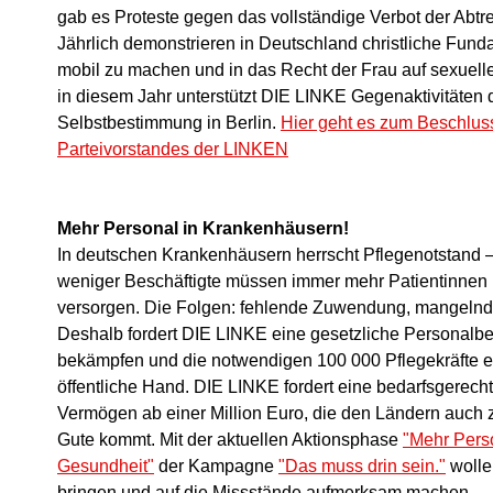
gab es Proteste gegen das vollständige Verbot der Abtr
Jährlich demonstrieren in Deutschland christliche Fun
mobil zu machen und in das Recht der Frau auf sexuell
in diesem Jahr unterstützt DIE LINKE Gegenaktivitäten 
Selbstbestimmung in Berlin.
Hier geht es zum Beschlus
Parteivorstandes der LINKEN
Mehr Personal in Krankenhäusern!
In deutschen Krankenhäusern herrscht Pflegenotstand –
weniger Beschäftigte müssen immer mehr Patientinnen u
versorgen. Die Folgen: fehlende Zuwendung, mangelnde
Deshalb fordert DIE LINKE eine gesetzliche Personal
bekämpfen und die notwendigen 100 000 Pflegekräfte e
öffentliche Hand. DIE LINKE fordert eine bedarfsgerech
Vermögen ab einer Million Euro, die den Ländern auch 
Gute kommt. Mit der aktuellen Aktionsphase
"Mehr Perso
Gesundheit"
der Kampagne
"Das muss drin sein."
wolle
bringen und auf die Missstände aufmerksam machen.