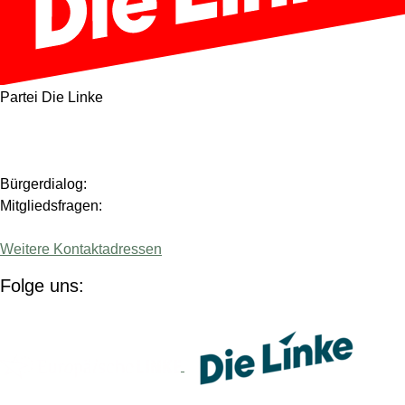
Partei Die Linke
Bürgerdialog:
Mitgliedsfragen:
Weitere Kontaktadressen
Folge uns:
(Link öffnet ein neues Fenster)
(Link 