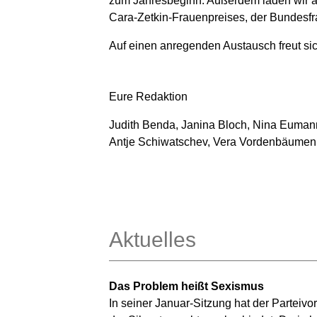
zum Jahresbeginn. Außerdem laden wir a
Cara-Zetkin-Frauenpreises, der Bundesf
Auf einen anregenden Austausch freut
Eure Redaktion
J
udith Benda, Janina Bloch, Nina Eumann
Antje Schiwatschev, Vera Vordenbäumen, 
Aktuelles
Das Problem heißt Sexismus
In seiner Januar-Sitzung hat der Partei