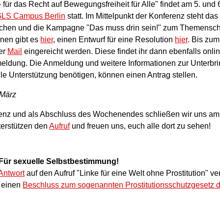
ür das Recht auf Bewegungsfreiheit für Alle" findet am 5. und 
LS Campus Berlin
statt. Im Mittelpunkt der Konferenz steht da
sachen und die Kampagne "Das muss drin sein!" zum Themensc
onen gibt es
hier
, einen Entwurf für eine Resolution
hier
. Bis zu
er
Mail
eingereicht werden. Diese findet ihr dann ebenfalls onli
nmeldung. Die Anmeldung und weitere Informationen zur Unterb
elle Unterstützung benötigen, können einen Antrag stellen.
 März
enz und als Abschluss des Wochenendes schließen wir uns am
terstützen den
Aufruf
und freuen uns, euch alle dort zu sehen!
 Für sexuelle Selbstbestimmung!
Antwort
auf den Aufruf "Linke für eine Welt ohne Prostitution" v
N einen
Beschluss zum sogenannten Prostitutionsschutzgesetz d