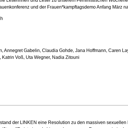
lle Leserinnen und Leser zu unserem Feministischen Wochenen
rauenkonferenz und der Frauen*kampftagsdemo Anfang März nac
 sich
, Annegret Gabelin, Claudia Gohde, Jana Hoffmann, Caren Lay, 
Katrin Voß, Uta Wegner, Nadia Zitouni
vorstand der LINKEN eine Resolution zu den massiven sexuellen