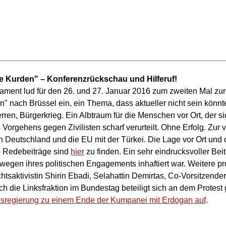
ie Kurden" – Konferenzrückschau und Hilferuf!
ament lud für den 26. und 27. Januar 2016 zum zweiten Mal z
" nach Brüssel ein, ein Thema, dass aktueller nicht sein könnt
n, Bürgerkrieg. Ein Albtraum für die Menschen vor Ort, der sic
Vorgehens gegen Zivilisten scharf verurteilt. Ohne Erfolg. Zur
n Deutschland und die EU mit der Türkei. Die Lage vor Ort und
 Redebeiträge sind
hier
zu finden. Ein sehr eindrucksvoller Bei
 wegen ihres politischen Engagements inhaftiert war. Weitere 
saktivistin Shirin Ebadi, Selahattin Demirtas, Co-Vorsitzende
 die Linksfraktion im Bundestag beteiligt sich an dem Protest
desregierung zu einem Ende der Kumpanei mit Erdogan auf
.