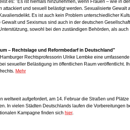
eißt es: "Es ist niemals hinzunehmen, wenn Frauen – wie in der
ttackiert und sexuell belästigt werden. Sexualisierte Gewalt al
avaliersdelikt. Es ist auch kein Problem unterschiedlicher Kultu
rte Gewalt und Sexismus sind auch in der deutschen Gesellschaf
Unterstützung, sowohl bei den zuständigen Behörden, als auch i
Raum – Rechtslage und Reformbedarf in Deutschland"
e Hamburger Rechtsprofessorin Ulrike Lembke eine umfassende
ei sexueller Belästigung im öffentlichen Raum veröffentlicht. I
frechts.
Mehr
 weltweit aufgefordert, am 14. Februar die Straßen und Plätze
. In vielen Städten Deutschlands laufen die Vorbereitungen be
nationalen Kampagne finden sich
hier
.