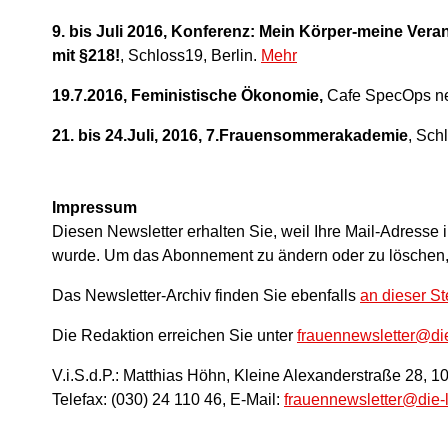
9. bis Juli 2016, Konferenz: Mein Körper-meine Ver
mit §218!
, Schloss19, Berlin.
Mehr
19.7.2016, Feministische Ökonomie,
Cafe SpecOps ne
21. bis 24.Juli, 2016, 7.Frauensommerakademie
, Sch
Impressum
Diesen Newsletter erhalten Sie, weil Ihre Mail-Adresse 
wurde. Um das Abonnement zu ändern oder zu löschen
Das Newsletter-Archiv finden Sie ebenfalls
an dieser St
Die Redaktion erreichen Sie unter
frauennewsletter@die
V.i.S.d.P.: Matthias Höhn, Kleine Alexanderstraße 28, 10
Telefax: (030) 24 110 46, E-Mail:
frauennewsletter@die-