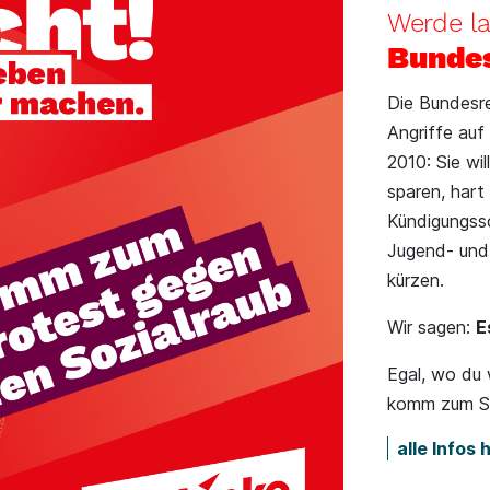
Werde la
Bundes
Die Bundesre
Angriffe auf
2010: Sie wi
sparen, hart
Kündigungss
Jugend- und
kürzen.
Wir sagen:
E
Egal, wo du 
komm zum So
alle Infos 