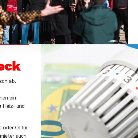
Jannis Hutt
eck
sch ab.
nen ein
e Heiz- und
 oder Öl für
rmieter auch