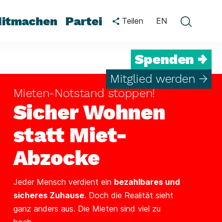
itmachen
Partei
Teilen
EN
Spenden →
Mitglied werden →
Mieten-Notstand stoppen!
Sicher Wohnen
statt Miet-
Abzocke
Jeder Mensch verdient ein
bezahlbares und
sicheres Zuhause
. Doch die Realität sieht
ganz anders aus. Die Mieten sind viel zu