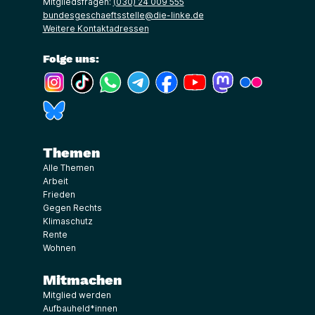
Mitgliedsfragen:
(030) 24 009 555
bundesgeschaeftsstelle@die-linke.de
Weitere Kontaktadressen
Folge uns:
(Link öffnet ein neues Fenster)
(Link öffnet ein neues Fenster)
(Link öffnet ein neues Fenster)
(Link öffnet ein neues Fenster)
(Link öffnet ein neues Fenster)
(Link öffnet ein neues Fe
(Link öffnet ein n
(Link öffne
(Link öffnet ein neues Fenster)
Themen
Alle Themen
Arbeit
Frieden
Gegen Rechts
Klimaschutz
Rente
Wohnen
Mitmachen
Mitglied werden
Aufbauheld*innen