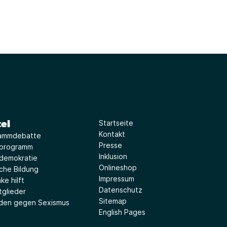
ei
Startseite
Kontakt
ammdebatte
Presse
iprogramm
Inklusion
idemokratie
Onlineshop
sche Bildung
Impressum
ke hilft
Datenschutz
tglieder
Sitemap
aden gegen Sexismus
English Pages