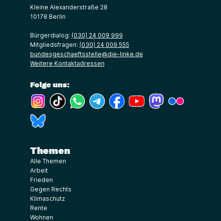
Kleine Alexanderstraße 28
10178 Berlin
Bürgerdialog:
(030) 24 009 999
Mitgliedsfragen:
(030) 24 009 555
bundesgeschaeftsstelle@die-linke.de
Weitere Kontaktadressen
Folge uns:
(Link öffnet ein neues Fenster)
(Link öffnet ein neues Fenster)
(Link öffnet ein neues Fenster)
(Link öffnet ein neues Fenster)
(Link öffnet ein neues Fenster)
(Link öffnet ein neues Fe
(Link öffnet ein n
(Link öffne
(Link öffnet ein neues Fenster)
Themen
Alle Themen
Arbeit
Frieden
Gegen Rechts
Klimaschutz
Rente
Wohnen