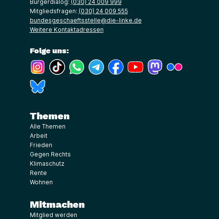
Bürgerdialog:
(030) 24 009 999
Mitgliedsfragen:
(030) 24 009 555
bundesgeschaeftsstelle@die-linke.de
Weitere Kontaktadressen
Folge uns:
(Link öffnet ein neues Fenster)
(Link öffnet ein neues Fenster)
(Link öffnet ein neues Fenster)
(Link öffnet ein neues Fenster)
(Link öffnet ein neues Fenster)
(Link öffnet ein neues Fe
(Link öffnet ein n
(Link öffne
(Link öffnet ein neues Fenster)
Themen
Alle Themen
Arbeit
Frieden
Gegen Rechts
Klimaschutz
Rente
Wohnen
Mitmachen
Mitglied werden